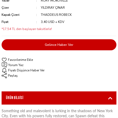
Yazar
RORY MCNOVILLE
Çizer
YILDIRAY ÇINAR
Kapak Çizeri
THADDEUS ROBECK
Fiyat
3,40 USD + KDV
*17,54 TL den başlayan taksitlerle!
Gelince Haber Ver
Yorum Yaz
Fiyatı Düşünce Haber Ver
Paylaş
Ürün Bilgisi
Something old and malevolent is lurking in the shadows of New York
City. Even with his powers fully restored, can Spawn defeat this