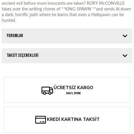
ancient evil before more innocents are taken? RORY McCONVILLE
takes over the writing chores of **KING SPAWN **and sends Al down
a dark, horrific path where he learns that even a Hellspawn can be
hunted.
Yorumlar
Taksit Seçenekleri
Bu ürüne ilk yorumu siz yapın!
Yorum Yaz
ÜCRETSİZ KARGO
3500 TL ÜSTÜNE
KREDİ KARTINA TAKSİT