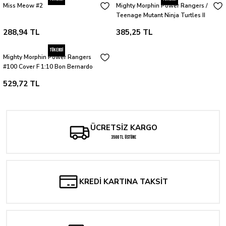
Miss Meow #2
Mighty Morphin Power Rangers /
Teenage Mutant Ninja Turtles II
#1 Cover K Freddie E. Williams II
288,94 TL
385,25 TL
Deluxe Edition Variant
Tükendi
Mighty Morphin Power Rangers
#100 Cover F 1:10 Bon Bernardo
Variant
529,72 TL
ÜCRETSİZ KARGO
3500 TL ÜSTÜNE
KREDİ KARTINA TAKSİT