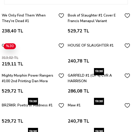
We Only Find Them When
Book of Slaughter #1 Cover E
They're Dead #1
Francis Manapul Variant
238,40 TL
529,72 TL
Coda #1
HOUSE OF SLAUGHTER #1
%30
313,02 TL
240,78 TL
219,11 TL
Tükendi
Mighty Morphin Power Rangers
GARFIELD #1 (OF 4) CVR A
#100 2nd Printing Dan Mora
HARRISON
529,72 TL
286,08 TL
Tükendi
Tükendi
BRZRKR: Poetry of Madness #1
Maw #1
529,72 TL
240,78 TL
Tükendi
Tükendi