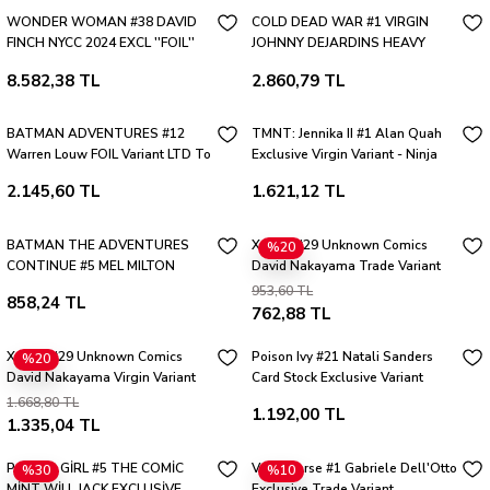
WONDER WOMAN #38 DAVID
COLD DEAD WAR #1 VIRGIN
FINCH NYCC 2024 EXCL ''FOIL''
JOHNNY DEJARDINS HEAVY
VARIANT
METAL
8.582,38 TL
2.860,79 TL
BATMAN ADVENTURES #12
TMNT: Jennika II #1 Alan Quah
Warren Louw FOIL Variant LTD To
Exclusive Virgin Variant - Ninja
ONLY 800
Turtles
2.145,60 TL
1.621,12 TL
BATMAN THE ADVENTURES
X-Men #29 Unknown Comics
%20
CONTINUE #5 MEL MILTON
David Nakayama Trade Variant
EXCLUSIVE
953,60 TL
858,24 TL
762,88 TL
X-Men #29 Unknown Comics
Poison Ivy #21 Natali Sanders
%20
David Nakayama Virgin Variant
Card Stock Exclusive Variant
1.668,80 TL
1.192,00 TL
1.335,04 TL
POWER GİRL #5 THE COMİC
Vampiverse #1 Gabriele Dell'Otto
%30
%10
MİNT WİLL JACK EXCLUSİVE
Exclusive Trade Variant