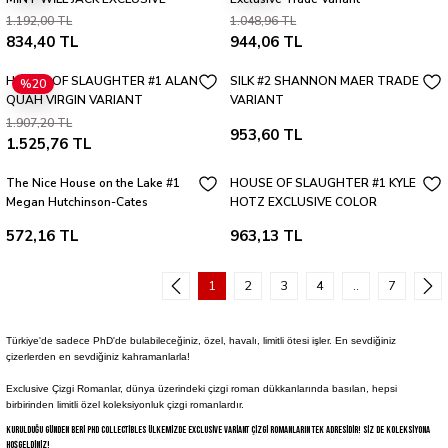
VARİANT
1.192,00 TL
1.048,96 TL
834,40 TL
944,06 TL
HOUSE OF SLAUGHTER #1 ALAN
SILK #2 SHANNON MAER TRADE
%20
QUAH VIRGIN VARIANT
VARIANT
1.907,20 TL
953,60 TL
1.525,76 TL
The Nice House on the Lake #1
HOUSE OF SLAUGHTER #1 KYLE
Megan Hutchinson-Cates
HOTZ EXCLUSIVE COLOR
Excluaive Variant A
VARIANT
572,16 TL
963,13 TL
1
2
3
4
..
7
Türkiye'de sadece PhD'de bulabileceğiniz, özel, havalı, limitli ötesi işler. En sevdiğiniz
çizerlerden en sevdiğiniz kahramanlarla!
Exclusive Çizgi Romanlar, dünya üzerindeki çizgi roman dükkanlarında basılan, hepsi
birbirinden limitli özel koleksiyonluk çizgi romanlardır.
Kurulduğu günden beri PhD Collectibles ülkemizde exclusive variant çizgi romanların tek adresidir! Siz de koleksiyona
hoşgeldiniz!