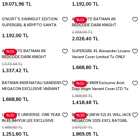
19.071,96 TL
1.192,00 TL
800 LTD W/COA
G'NORT'S SWIMSUIT EDITION
ABSOLUTE BATMAN #8
%15
SUPERGIRL & KRYPTO SANTA
REDCODE DARK KNIGHT
FUNG EXCLUSIVE VARIANT 800
RETURNS HOMAGE EXCLUSIVE
2.384,00 TL
1.192,00 TL
LTD W/COA
VARIANT SET (TRADE-VIRGIN)
2.026,40 TL
ABSOLUTE BATMAN #8
SUPERGIRL #1 Alexander Lozano
%15
REDCODE DARK KNIGHT
Variant Cover Limited To ONLY
RETURNS HOMAGE VIRGIN
800 Worldwide
1.573,44 TL
1.668,80 TL
EXCLUSIVE VAR.
1.337,42 TL
BATMAN #609 NATALI SANDERS
BATMAN #609 Exclusive Ariel
%15
MEGACON EXCLUSIVE VARIANT
Diaz Virgin Variant Cover LTD To
ONLY 500
1.668,80 TL
1.668,80 TL
1.418,48 TL
ULTIMATE UNIVERSE: ONE YEAR
BATMAN (NEW 52) #1 WILL JACK
%25
%30
IN #1 INHYUK LEE EXCLUSIVE
MEGACON 2025 EXCL BATGIRL
VARIANT MEGACON 2025
''FOIL''
1.668,80 TL
2.670,07 TL
1.251,60 TL
1.869,05 TL