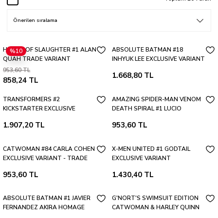
HOUSE OF SLAUGHTER #1 ALAN
ABSOLUTE BATMAN #18
%10
QUAH TRADE VARIANT
INHYUK LEE EXCLUSIVE VARIANT
953,60 TL
1.668,80 TL
858,24 TL
TRANSFORMERS #2
AMAZING SPIDER-MAN VENOM
KICKSTARTER EXCLUSIVE
DEATH SPIRAL #1 LUCIO
VARIANT COLOR EDITION
PARRILLO EXCLUSIVE - TRADE
1.907,20 TL
953,60 TL
DRESS
CATWOMAN #84 CARLA COHEN
X-MEN UNITED #1 GODTAIL
EXCLUSIVE VARIANT - TRADE
EXCLUSIVE VARIANT
DRESS
953,60 TL
1.430,40 TL
ABSOLUTE BATMAN #1 JAVIER
G'NORT'S SWIMSUIT EDITION
FERNANDEZ AKIRA HOMAGE
CATWOMAN & HARLEY QUINN
EXCLUSIVE UAE VERSION
GODTAIL EXCLUSIVE VARIANT