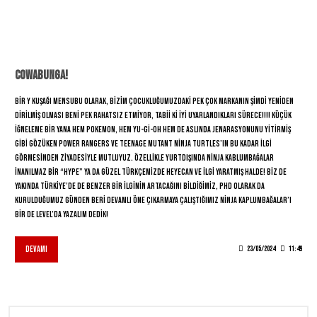
COWABUNGA!
Bir Y kuşağı mensubu olarak, bizim çocukluğumuzdaki pek çok markanın şimdi yeniden
dirilmiş olması beni pek rahatsız etmiyor, tabii ki iyi uyarlandıkları sürece!!!! Küçük
iğneleme bir yana hem Pokemon, hem Yu-Gi-Oh hem de aslında jenarasyonunu yitirmiş
gibi gözüken Power Rangers ve Teenage Mutant Ninja Turtles’ın bu kadar ilgi
görmesinden ziyadesiyle mutluyuz. Özellikle yurtdışında Ninja Kablumbağalar
inanılmaz bir “hype” ya da güzel Türkçemizde heyecan ve ilgi yaratmış halde! Biz de
yakında Türkiye’de de benzer bir ilginin artacağını bildiğimiz, PhD olarak da
kurulduğumuz günden beri devamlı öne çıkarmaya çalıştığımız Ninja Kaplumbağalar’ı
bir de Level’da yazalım dedik!
Devamı
23/05/2024
11:49