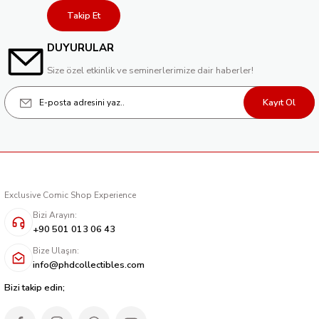
Takip Et
DUYURULAR
Size özel etkinlik ve seminerlerimize dair haberler!
Kayıt Ol
Exclusive Comic Shop Experience
Bizi Arayın:
+90 501 013 06 43
Bize Ulaşın:
info@phdcollectibles.com
Bizi takip edin;