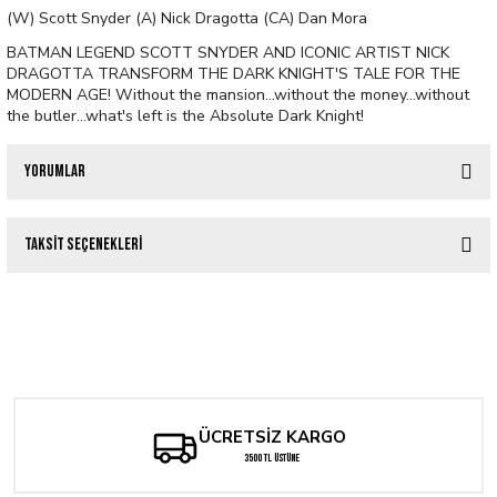
(W) Scott Snyder (A) Nick Dragotta (CA) Dan Mora
BATMAN LEGEND SCOTT SNYDER AND ICONIC ARTIST NICK
DRAGOTTA TRANSFORM THE DARK KNIGHT'S TALE FOR THE
MODERN AGE! Without the mansion...without the money...without
the butler...what's left is the Absolute Dark Knight!
Yorumlar
Taksit Seçenekleri
Bu ürüne ilk yorumu siz yapın!
Tükendi
ABSOLUTE BATMAN #1 3RD PTG CVR C NICK DRAGOTTA FOIL VAR
Yorum Yaz
SUPERMAN UNLIMITED #5 CVR B DAN MORA CARD STOCK VAR
419,43 TL
Tükendi
357,47 TL
ABSOLUTE BATMAN #1 CVR K NICK DRAGOTTA FOIL VAR
ÜCRETSİZ KARGO
3500 TL ÜSTÜNE
2.001,83 TL
Tükendi