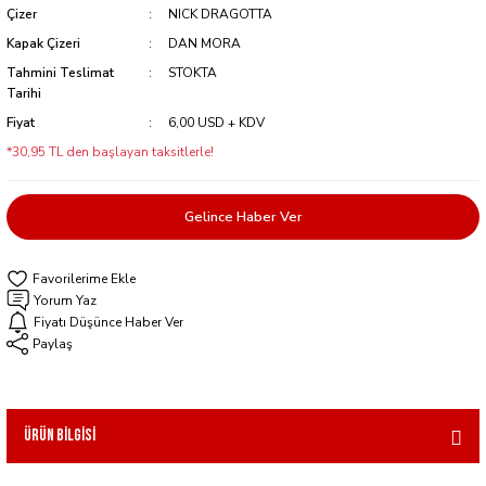
Çizer
NICK DRAGOTTA
Kapak Çizeri
DAN MORA
Tahmini Teslimat
STOKTA
Tarihi
Fiyat
6,00 USD + KDV
*30,95 TL den başlayan taksitlerle!
Gelince Haber Ver
Yorum Yaz
Fiyatı Düşünce Haber Ver
Paylaş
Ürün Bilgisi