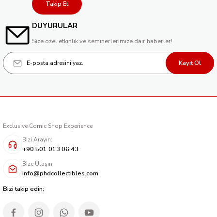
Takip Et
381,30 TL
DUYURULAR
Size özel etkinlik ve seminerlerimize dair haberler!
Kayıt Ol
Exclusive Comic Shop Experience
Bizi Arayın:
+90 501 013 06 43
Bize Ulaşın:
info@phdcollectibles.com
Bizi takip edin;