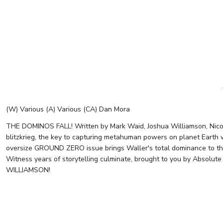
(W) Various (A) Various (CA) Dan Mora
THE DOMINOS FALL! Written by Mark Waid, Joshua Williamson, Nicol
blitzkrieg, the key to capturing metahuman powers on planet Earth w
oversize GROUND ZERO issue brings Waller's total dominance to the
Witness years of storytelling culminate, brought to you by Absolu
WILLIAMSON!