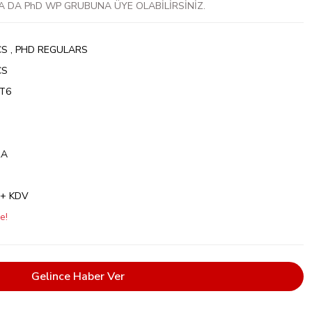
A DA PhD WP GRUBUNA ÜYE OLABİLİRSİNİZ.
CS
,
PHD REGULARS
CS
T6
RA
 + KDV
e!
Gelince Haber Ver