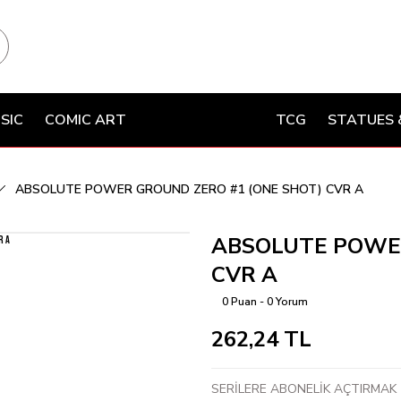
SIC
COMIC ART
TCG
STATUES 
ABSOLUTE POWER GROUND ZERO #1 (ONE SHOT) CVR A
ABSOLUTE POWER
CVR A
0 Puan - 0 Yorum
262,24 TL
SERİLERE ABONELİK AÇTIRMAK İ