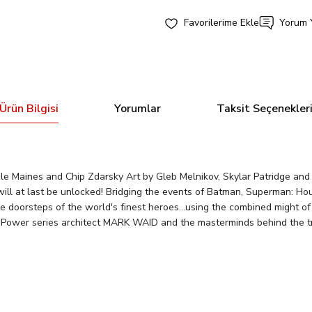
Yorum 
Ürün Bilgisi
Yorumlar
Taksit Seçenekler
e Maines and Chip Zdarsky Art by Gleb Melnikov, Skylar Patridge and
ill at last be unlocked! Bridging the events of Batman, Superman: Ho
 doorsteps of the world's finest heroes...using the combined might 
te Power series architect MARK WAID and the masterminds behind the 
Bu ürüne ilk yorumu siz yapın!