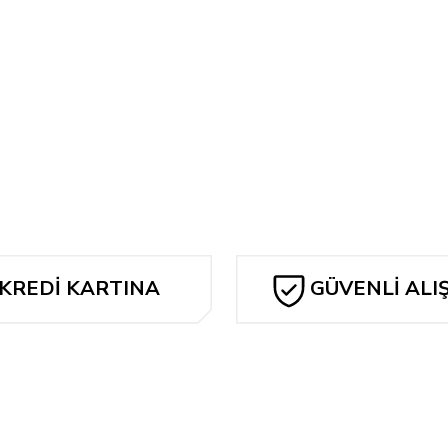
Tükendi
 BOLD #15 CVR C DAN HIPP VAR
Yorum Yaz
KREDİ KARTINA
GÜVENLİ ALI
TAKSİT