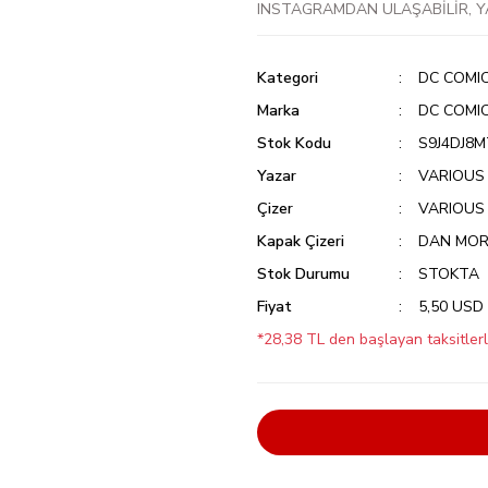
INSTAGRAMDAN ULAŞABİLİR, Y
Kategori
DC COMI
Marka
DC COMI
Stok Kodu
S9J4DJ8M
Yazar
VARIOUS
Çizer
VARIOUS
Kapak Çizeri
DAN MO
Stok Durumu
STOKTA
Fiyat
5,50 USD
*28,38 TL den başlayan taksitlerl