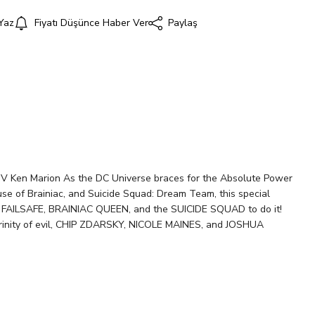
Yaz
Fiyatı Düşünce Haber Ver
Paylaş
i
 V Ken Marion As the DC Universe braces for the Absolute Power
use of Brainiac, and Suicide Squad: Dream Team, this special
of FAILSAFE, BRAINIAC QUEEN, and the SUICIDE SQUAD to do it!
trinity of evil, CHIP ZDARSKY, NICOLE MAINES, and JOSHUA