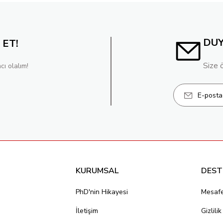
DU
 ET!
Size 
cı olalım!
KURUMSAL
DEST
PhD'nin Hikayesi
Mesafe
İletişim
Gizlili