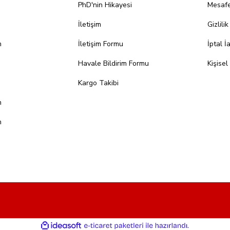
PhD'nin Hikayesi
Mesafe
İletişim
Gizlili
m
İletişim Formu
İptal İ
Havale Bildirim Formu
Kişisel
Kargo Takibi
m
m
ile
ideasoft
e-