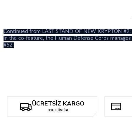
Continued from LAST STAND OF NEW KRYPTON #2! It's 
in the co-feature, the Human Defense Corps manages t
#52!
ÜCRETSİZ KARGO
3500 TL ÜSTÜNE