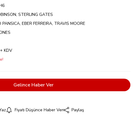
H6
BINSON, STERLING GATES
PANSICA, EBER FERREIRA, TRAVIS MOORE
NONES
 + KDV
e!
Gelince Haber Ver
Yaz
Fiyatı Düşünce Haber Ver
Paylaş