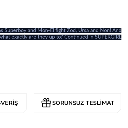
i
s Superboy and Mon-El fight Zod, Ursa and Non! And
 what exactly are they up to? Continued in SUPERGIRL
ŞVERİŞ
SORUNSUZ TESLİMAT