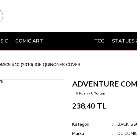
SIC
COMIC ART
TCG
STATUES 
ICS #10 (2010) JOE QUINONES COVER
ADVENTURE COMIC
0 Puan - 0 Yorum
238,40 TL
Kategori
BACK ISS
Marka
DC COMI