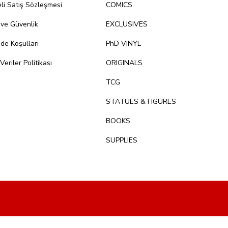
li Satış Sözleşmesi
COMICS
k ve Güvenlik
EXCLUSIVES
ade Koşullari
PhD VINYL
 Veriler Politikası
ORIGINALS
TCG
STATUES & FIGURES
BOOKS
SUPPLIES