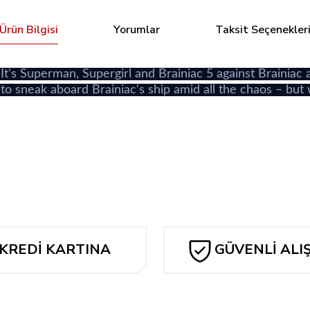
Ürün Bilgisi
Yorumlar
Taksit Seçenekler
Superman, Supergirl and Brainiac 5 against Brainiac a
o sneak aboard Brainiac's ship amid all the chaos – but
Bu ürüne ilk yorumu siz yapın!
Yorum Yaz
KREDİ KARTINA
GÜVENLİ ALI
TAKSİT