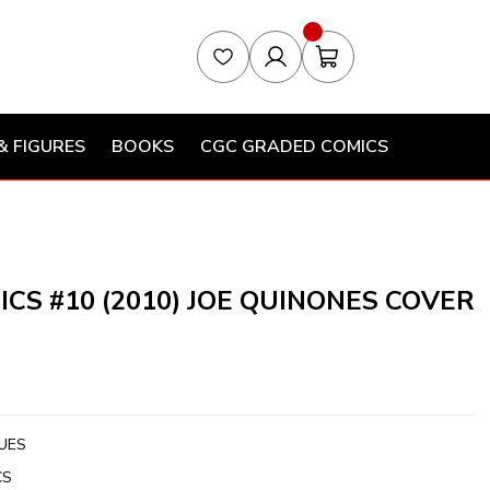
& FIGURES
BOOKS
CGC GRADED COMICS
S #10 (2010) JOE QUINONES COVER
UES
CS