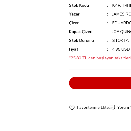
Stok Kodu
I64RJTRH
Yazar
JAMES RO
Çizer
EDUARDO 
Kapak Çizeri
JOE QUI
Stok Durumu
STOKTA
Fiyat
4,95 USD
*25,80 TL den başlayan taksitlerl
Yorum 