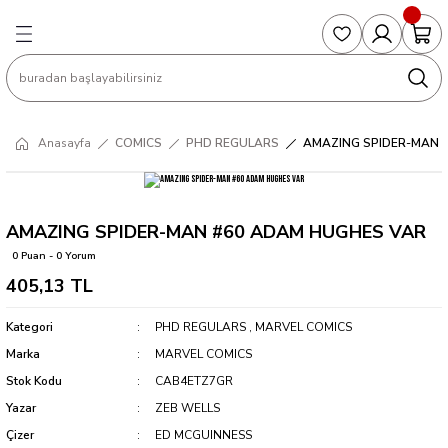
Geri Dön
Geri Dön
Geri Dön
Geri Dön
Geri Dön
S
COLLECTED EDITIONS
PHD REGULARS
PRE-ORDER
Magic The Gathering
Single Cards
Topps
g
ART BOOK
BOOM! STUDIOS
COLLECTED EDITIONS
Singles
BASKETBALL
Football
Anasayfa
COMICS
PHD REGULARS
AMAZING SPIDER-MAN 
Hardcover
DARK HORSE
DC COMICS
Formula Singles
Formula 1
CKS
MANGA
DC COMICS
FOC
Pokemon Singles
AMAZING SPIDER-MAN #60 ADAM HUGHES VAR
0 Puan - 0 Yorum
ter
OMNIBUS
DYNAMITE
INDEPENDENTS
Yu-Gi-Oh Singles
405,13 TL
SOFTCOVER & TP
IMAGE COMICS
MARVEL COMICS
Kategori
PHD REGULARS
,
MARVEL COMICS
Marka
MARVEL COMICS
INDEPENDENTS
Stok Kodu
CAB4ETZ7GR
Yazar
ZEB WELLS
MARVEL COMICS
Çizer
ED MCGUINNESS