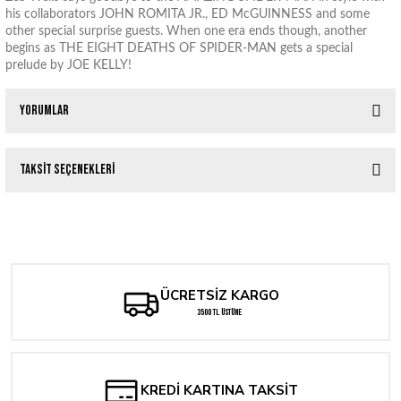
his collaborators JOHN ROMITA JR., ED McGUINNESS and some
other special surprise guests. When one era ends though, another
begins as THE EIGHT DEATHS OF SPIDER-MAN gets a special
prelude by JOE KELLY!
Yorumlar
Taksit Seçenekleri
Bu ürüne ilk yorumu siz yapın!
ROGUE: THE SAVAGE LAND #1 ADAM HUGHES 2ND PRINTING VARIANT
Yorum Yaz
262,14 TL
ÜCRETSİZ KARGO
WONDER WOMAN #23 CVR D ADAM HUGHES GOTHAM CITY SIRENS CARD 
3500 TL ÜSTÜNE
357,47 TL
Tükendi
ROGUE: THE SAVAGE LAND #3 GREG LAND VARIANT
KREDİ KARTINA TAKSİT