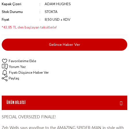
Kapak Çizeri
ADAM HUGHES
Stok Durumu
STOKTA
Fiyat
8,50 USD + KDV
*43,85 TL den başlayan taksitlerle!
Gelince Haber Ver
Yorum Yaz
Fiyatı Düşünce Haber Ver
Paylaş
Ürün Bilgisi
SPECIAL OVERSIZED FINALE!
Zeb Wells says goodbye to the AMAZING SPIDER-MAN in style with