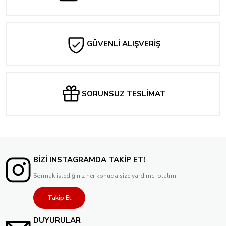
214,48 TL
Tükendi
ROGUE: THE SAVAGE LAND #3 LUCAS WERNECK VARIANT
GÜVENLİ ALIŞVERİŞ
214,48 TL
Tükendi
UNCANNY X-MEN #6 ADAM HUGHES ROGUE VARIANT
SORUNSUZ TESLİMAT
262,14 TL
BİZİ INSTAGRAMDA TAKİP ET!
Sormak istediğiniz her konuda size yardımcı olalım!
Takip Et
DUYURULAR