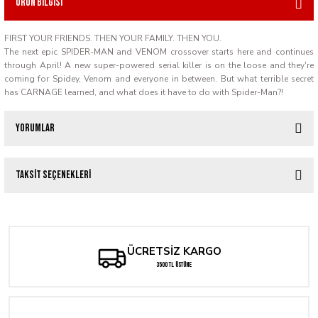
Ürün Bilgisi
FIRST YOUR FRIENDS. THEN YOUR FAMILY. THEN YOU.
The next epic SPIDER-MAN and VENOM crossover starts here and continues
through April! A new super-powered serial killer is on the loose and they're
coming for Spidey, Venom and everyone in between. But what terrible secret
has CARNAGE learned, and what does it have to do with Spider-Man?!
Yorumlar
Taksit Seçenekleri
Bu ürüne ilk yorumu siz yapın!
Yorum Yaz
ÜCRETSİZ KARGO
3500 TL ÜSTÜNE