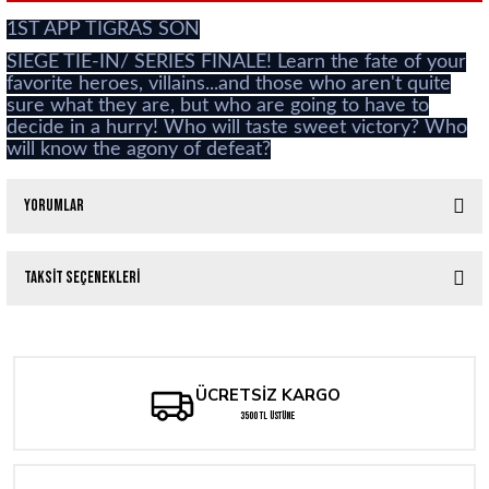
1ST APP TIGRAS SON
SIEGE TIE-IN/ SERIES FINALE! Learn the fate of your
favorite heroes, villains...and those who aren't quite
sure what they are, but who are going to have to
decide in a hurry! Who will taste sweet victory? Who
will know the agony of defeat?
Yorumlar
Taksit Seçenekleri
Bu ürüne ilk yorumu siz yapın!
Yorum Yaz
ÜCRETSİZ KARGO
3500 TL ÜSTÜNE