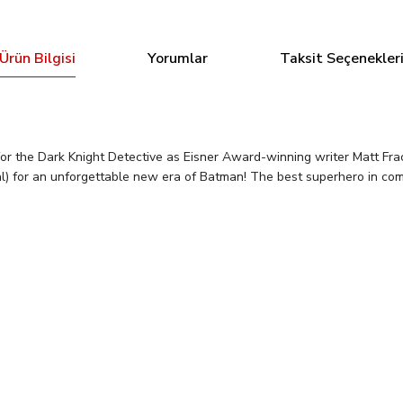
Ürün Bilgisi
Yorumlar
Taksit Seçenekler
Dark Knight Detective as Eisner Award-winning writer Matt Fracti
 for an unforgettable new era of Batman! The best superhero in comics
Bu ürüne ilk yorumu siz yapın!
Yorum Yaz