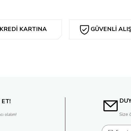
KREDİ KARTINA
GÜVENLİ ALI
TAKSİT
DU
 ET!
Size 
cı olalım!