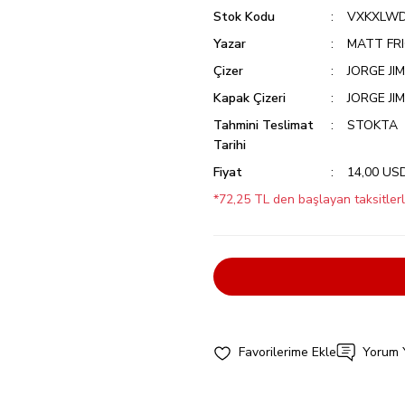
Stok Kodu
VXKXLW
Yazar
MATT FR
Çizer
JORGE JI
Kapak Çizeri
JORGE JI
Tahmini Teslimat
STOKTA
Tarihi
Fiyat
14,00 US
*72,25 TL den başlayan taksitlerl
Yorum 