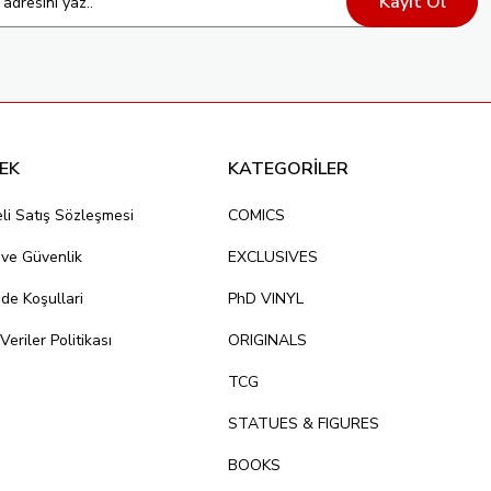
Kayıt Ol
EK
KATEGORİLER
li Satış Sözleşmesi
COMICS
k ve Güvenlik
EXCLUSIVES
ade Koşullari
PhD VINYL
 Veriler Politikası
ORIGINALS
TCG
STATUES & FIGURES
BOOKS