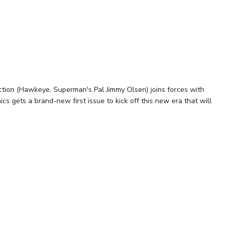
i
on (Hawkeye, Superman's Pal Jimmy Olsen) joins forces with
 gets a brand-new first issue to kick off this new era that will