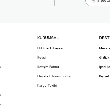
KURUMSAL
DEST
PhD'nin Hikayesi
Mesafe
İletişim
Gizlili
m
İletişim Formu
İptal İ
Havale Bildirim Formu
Kişisel
Kargo Takibi
m
m