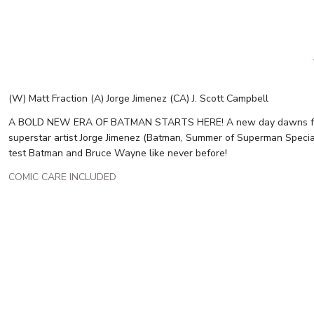
(W) Matt Fraction (A) Jorge Jimenez (CA) J. Scott Campbell
A BOLD NEW ERA OF BATMAN STARTS HERE! A new day dawns for the 
superstar artist Jorge Jimenez (Batman, Summer of Superman Special)
test Batman and Bruce Wayne like never before!
COMIC CARE INCLUDED
Tükendi
BATMAN #1 CVR A JORGE JIMENEZ