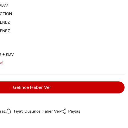
DU77
ICTION
MENEZ
MENEZ
D + KDV
e!
Gelince Haber Ver
Yaz
Fiyatı Düşünce Haber Ver
Paylaş