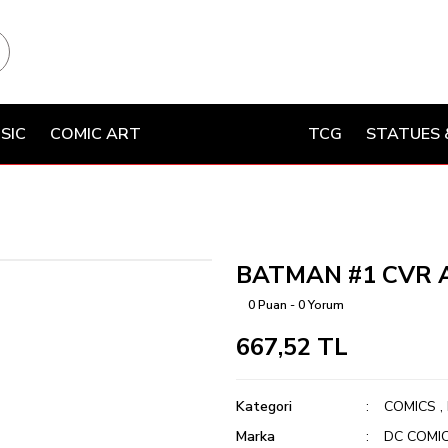
SIC
COMIC ART
TCG
STATUES 
Z
BATMAN #1 CVR A
0 Puan - 0 Yorum
667,52 TL
Kategori
COMICS
,
Marka
DC COMI