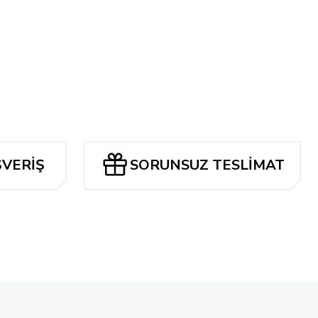
L'OTTO VARIANT
ŞVERİŞ
SORUNSUZ TESLİMAT
THAM CARD STOCK VAR
GOTHAM CARD STOCK VAR