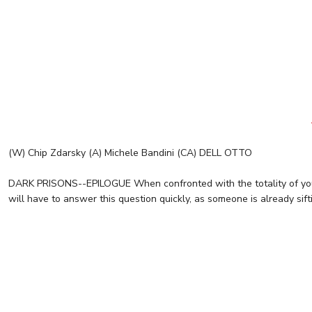
(W) Chip Zdarsky (A) Michele Bandini (CA) DELL OTTO
DARK PRISONS--EPILOGUE When confronted with the totality of your l
will have to answer this question quickly, as someone is already si
Tükendi
BATMAN #150 CVR A JORGE JIMENEZ (ABSOLUTE POWER)