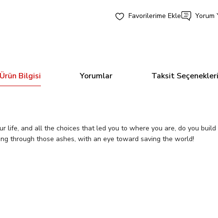
Yorum 
Ürün Bilgisi
Yorumlar
Taksit Seçenekler
ife, and all the choices that led you to where you are, do you build 
fting through those ashes, with an eye toward saving the world!
Bu ürüne ilk yorumu siz yapın!
Tükendi
BATMAN #150 CVR B DUSTIN NGUYEN CARD STOCK VAR (ABSOL
Yorum Yaz