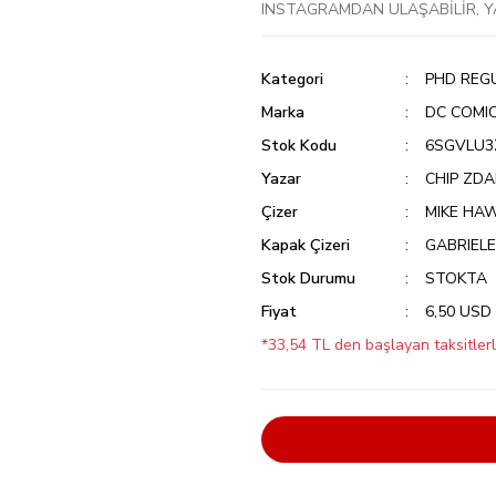
INSTAGRAMDAN ULAŞABİLİR, Y
Kategori
PHD REG
Marka
DC COMI
Stok Kodu
6SGVLU3
Yazar
CHIP ZD
Çizer
MIKE HA
Kapak Çizeri
GABRIELE
Stok Durumu
STOKTA
Fiyat
6,50 USD
*33,54 TL den başlayan taksitlerl