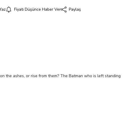
Yaz
Fiyatı Düşünce Haber Ver
Paylaş
i
on the ashes, or rise from them? The Batman who is left standing
UTE POWER)