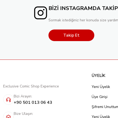
Tükendi
BİZİ INSTAGRAMDA TAKİP
CATWOMAN #78 CVR C DAN PANOSIAN CARD STOCK VAR
Sormak istediğiniz her konuda size yardım
357,60 TL
250,32 TL
Takip Et
ÜYELİK
Exclusive Comic Shop Experience
Yeni Üyelik
Bizi Arayın:
Üye Girişi
+90 501 013 06 43
Şifremi Unuttu
Bize Ulaşın:
Yeni Üyelik