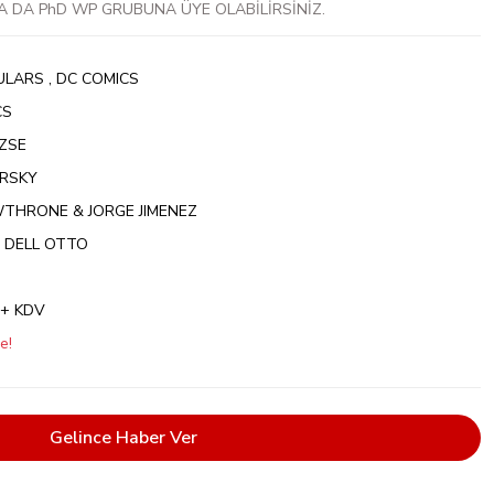
A DA PhD WP GRUBUNA ÜYE OLABİLİRSİNİZ.
ULARS
,
DC COMICS
CS
ZSE
ARSKY
WTHRONE & JORGE JIMENEZ
 DELL OTTO
 + KDV
e!
Gelince Haber Ver