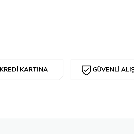
357,60 TL
 STOCK VAR
FANTASTIC FOUR/GARGOYLES #1 GABRIELE DEL
333,76 TL
Tükendi
OCK VAR
STAR WARS #1 GABRIELE DELL'OTTO VARIANT
KREDİ KARTINA
GÜVENLİ ALI
262,24 TL
TAKSİT
Tükendi
OCK VAR
NIGHTWING #130 CVR E GABRIELE DELL OTTO GO
357,60 TL
Tükendi
 STOCK VAR
CATWOMAN #79 CVR D GABRIELE DELL OTTO 
309,92 TL