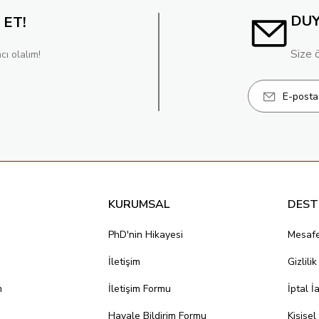
DU
 ET!
Size 
cı olalım!
KURUMSAL
DEST
PhD'nin Hikayesi
Mesafe
İletişim
Gizlili
m
İletişim Formu
İptal İ
Havale Bildirim Formu
Kişisel