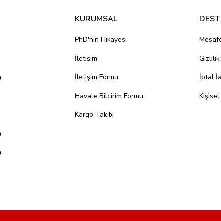
KURUMSAL
DEST
PhD'nin Hikayesi
Mesafe
İletişim
Gizlili
m
İletişim Formu
İptal İ
Havale Bildirim Formu
Kişisel
Kargo Takibi
m
m