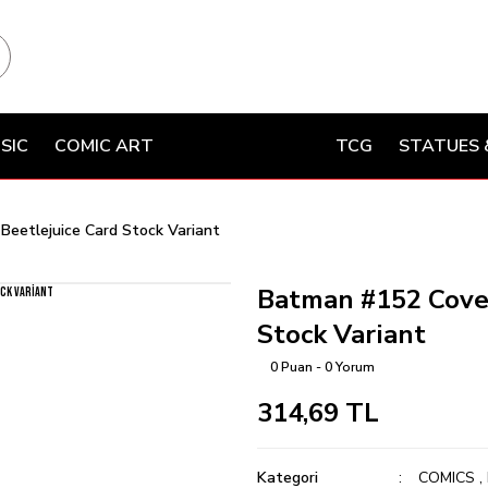
SIC
COMIC ART
TCG
STATUES 
Beetlejuice Card Stock Variant
Batman #152 Cover
Stock Variant
0 Puan - 0 Yorum
314,69 TL
Kategori
COMICS
,