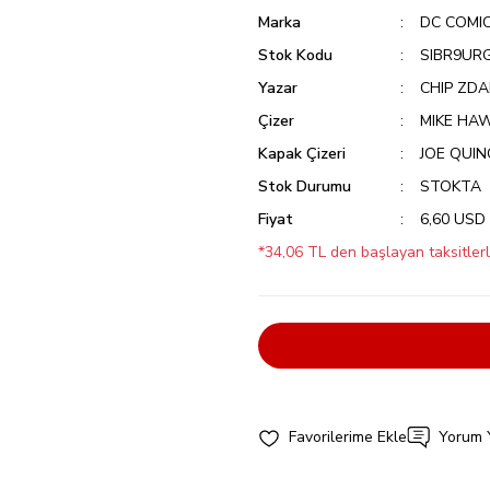
Marka
DC COMI
Stok Kodu
SIBR9UR
Yazar
CHIP ZD
Çizer
MIKE HA
Kapak Çizeri
JOE QUI
Stok Durumu
STOKTA
Fiyat
6,60 USD
*34,06 TL den başlayan taksitlerl
Yorum 