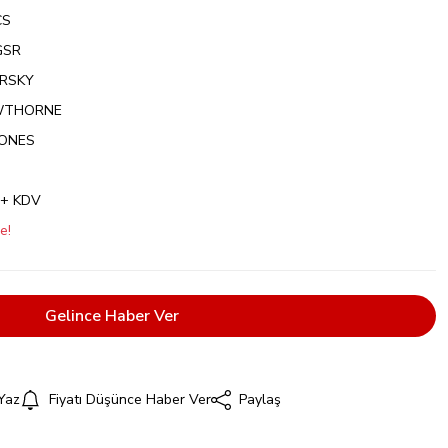
CS
GSR
ARSKY
WTHORNE
NONES
 + KDV
e!
Gelince Haber Ver
Yaz
Fiyatı Düşünce Haber Ver
Paylaş