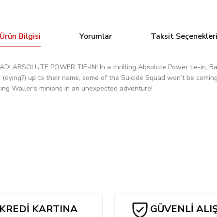
Ürün Bilgisi
Yorumlar
Taksit Seçenekler
LUTE POWER TIE-IN! In a thrilling Absolute Power tie-in, Batma
(dying?) up to their name, some of the Suicide Squad won’t be comin
facing Waller's minions in an unexpected adventure!
Bu ürüne ilk yorumu siz yapın!
Yorum Yaz
KREDİ KARTINA
GÜVENLİ ALI