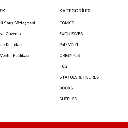
EK
KATEGORİLER
li Satış Sözleşmesi
COMICS
k ve Güvenlik
EXCLUSIVES
ade Koşullari
PhD VINYL
 Veriler Politikası
ORIGINALS
TCG
STATUES & FIGURES
BOOKS
SUPPLIES