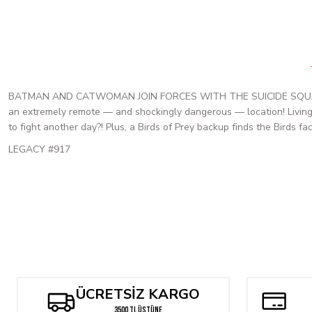
BATMAN AND CATWOMAN JOIN FORCES WITH THE SUICIDE SQUAD! ABSO
an extremely remote — and shockingly dangerous — location! Living 
to fight another day?! Plus, a Birds of Prey backup finds the Birds 
LEGACY #917
ÜCRETSİZ KARGO
3500 TL ÜSTÜNE