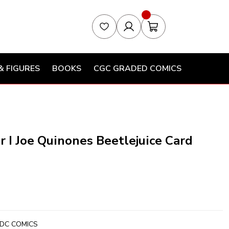
& FIGURES
BOOKS
CGC GRADED COMICS
 I Joe Quinones Beetlejuice Card
DC COMICS