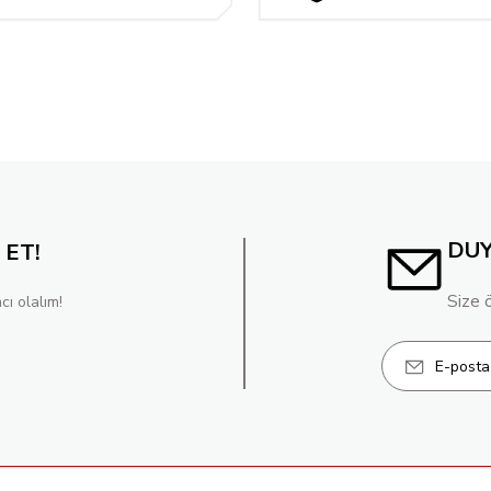
TAKSİT
DU
 ET!
Size 
cı olalım!