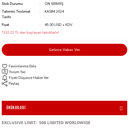
Stok Durumu
ÖN SİPARİŞ
Tahmini Teslimat
KASIM 2024
Tarihi
Fiyat
45,00 USD + KDV
*232,22 TL den başlayan taksitlerle!
Gelince Haber Ver
Yorum Yaz
Fiyatı Düşünce Haber Ver
Paylaş
Ürün Bilgisi
EXCLUSIVE LIMIT: 500 LIMITED WORLDWIDE