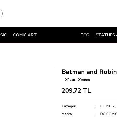
SIC
COMIC ART
TCG
STATUES 
Batman and Robin:
0 Puan - 0 Yorum
209,72 TL
Kategori
COMICS
,
Marka
DC COMI