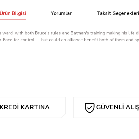
Ürün Bilgisi
Yorumlar
Taksit Seçenekler
ward, with both Bruce's rules and Batman's training making his life diff
-Face for control — but could an alliance benefit both of them and sp
Bu ürüne ilk yorumu siz yapın!
Yorum Yaz
KREDİ KARTINA
GÜVENLİ ALI
TAKSİT