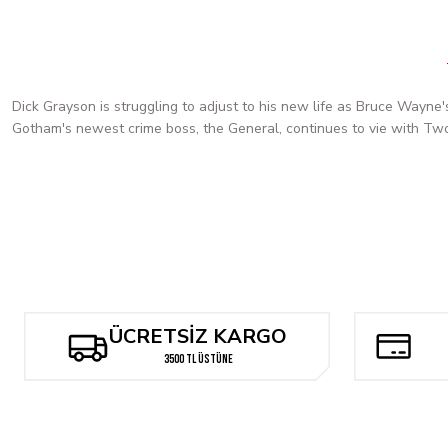
Dick Grayson is struggling to adjust to his new life as Bruce Wayne's 
Gotham's newest crime boss, the General, continues to vie with Two
ÜCRETSİZ KARGO
3500 TL ÜSTÜNE