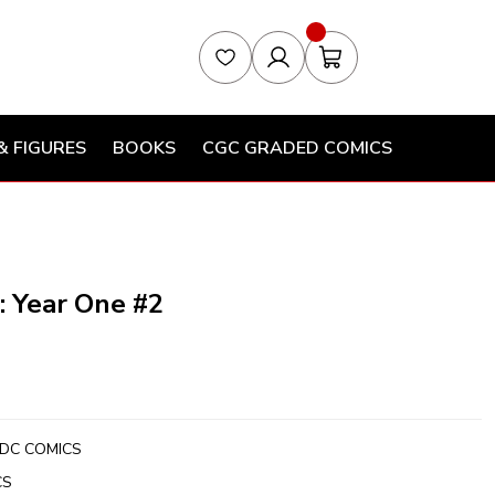
& FIGURES
BOOKS
CGC GRADED COMICS
 Year One #2
DC COMICS
CS