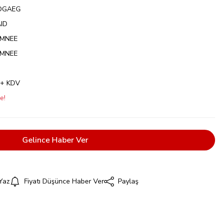
OGAEG
ID
AMNEE
AMNEE
 + KDV
e!
Gelince Haber Ver
Yaz
Fiyatı Düşünce Haber Ver
Paylaş