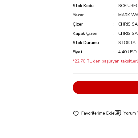
Stok Kodu
SCBIURE
Yazar
MARK WA
Çizer
CHRIS S
Kapak Çizeri
CHRIS S
Stok Durumu
STOKTA
Fiyat
4,40 USD
*22,70 TL den başlayan taksitlerl
Yorum 