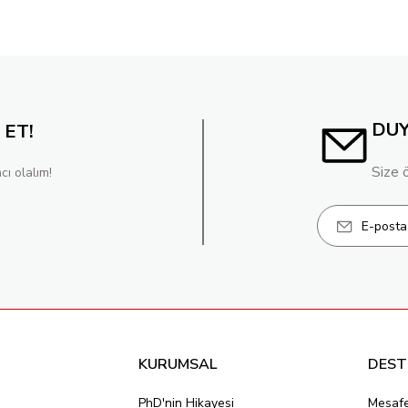
DU
 ET!
Size 
cı olalım!
KURUMSAL
DEST
PhD'nin Hikayesi
Mesafe