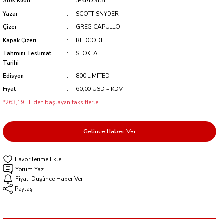
Stok Kodu
JPKNDST3LY
Yazar
SCOTT SNYDER
Çizer
GREG CAPULLO
Kapak Çizeri
REDCODE
Tahmini Teslimat
STOKTA
Tarihi
Edisyon
800 LIMITED
Fiyat
60,00 USD + KDV
*263,19 TL den başlayan taksitlerle!
Gelince Haber Ver
Yorum Yaz
Fiyatı Düşünce Haber Ver
Paylaş