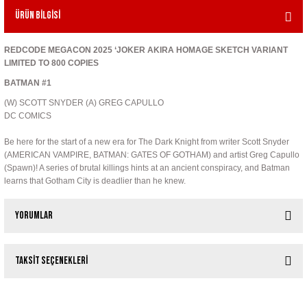
Ürün Bilgisi
REDCODE MEGACON 2025 ‘JOKER AKIRA HOMAGE SKETCH VARIANT
LIMITED TO 800 COPIES
BATMAN #1
(W) SCOTT SNYDER (A) GREG CAPULLO
DC COMICS
Be here for the start of a new era for The Dark Knight from writer Scott Snyder
(AMERICAN VAMPIRE, BATMAN: GATES OF GOTHAM) and artist Greg Capullo
(Spawn)! A series of brutal killings hints at an ancient conspiracy, and Batman
learns that Gotham City is deadlier than he knew.
Yorumlar
Taksit Seçenekleri
Bu ürüne ilk yorumu siz yapın!
Tükendi