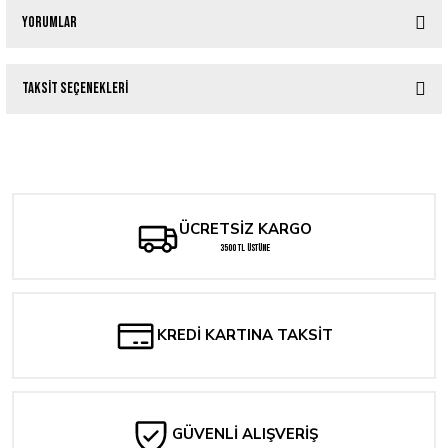
Yorumlar
Taksit Seçenekleri
Bu ürüne ilk yorumu siz yapın!
Tükendi
WATCHMEN #1 SEPTEMBER 1986 CGC 9.4
Yorum Yaz
9.631,34 TL
ÜCRETSİZ KARGO
3500 TL ÜSTÜNE
KREDİ KARTINA TAKSİT
GÜVENLİ ALIŞVERİŞ