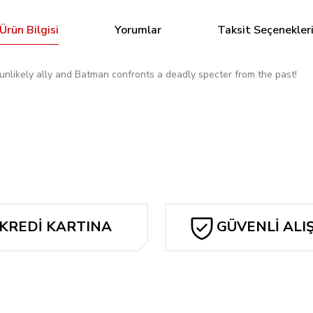
Ürün Bilgisi
Yorumlar
Taksit Seçenekler
unlikely ally and Batman confronts a deadly specter from the past!
Bu ürüne ilk yorumu siz yapın!
Yorum Yaz
KREDİ KARTINA
GÜVENLİ ALI
TAKSİT