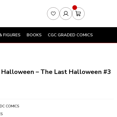
& FIGURES
BOOKS
CGC GRADED COMICS
 Halloween – The Last Halloween #3
DC COMICS
CS