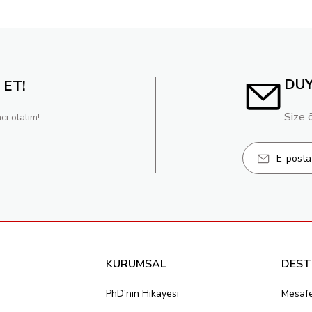
DU
 ET!
Size 
cı olalım!
KURUMSAL
DEST
PhD'nin Hikayesi
Mesafe