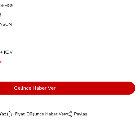
ORHGS
B
ANSON
 + KDV
e!
Gelince Haber Ver
Yaz
Fiyatı Düşünce Haber Ver
Paylaş