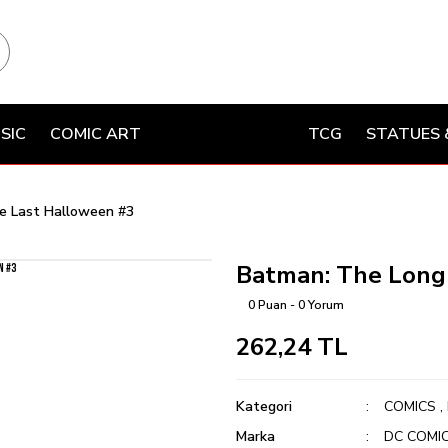
SIC
COMIC ART
TCG
STATUES 
e Last Halloween #3
Batman: The Long
0 Puan - 0 Yorum
262,24 TL
Kategori
COMICS
,
Marka
DC COMI