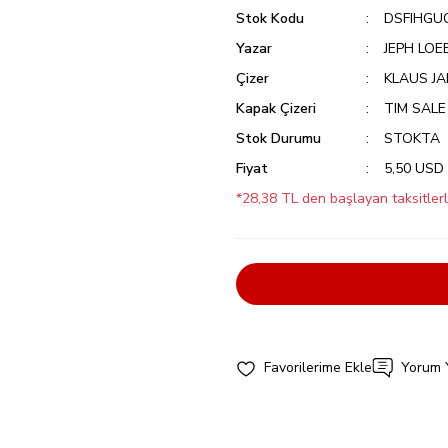
Stok Kodu
DSFIHGU
Yazar
JEPH LOE
Çizer
KLAUS J
Kapak Çizeri
TIM SALE
Stok Durumu
STOKTA
Fiyat
5,50 USD
*28,38 TL den başlayan taksitlerl
Yorum 