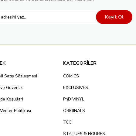
Kayıt Ol
EK
KATEGORİLER
li Satış Sözleşmesi
COMICS
k ve Güvenlik
EXCLUSIVES
ade Koşullari
PhD VINYL
 Veriler Politikası
ORIGINALS
TCG
STATUES & FIGURES