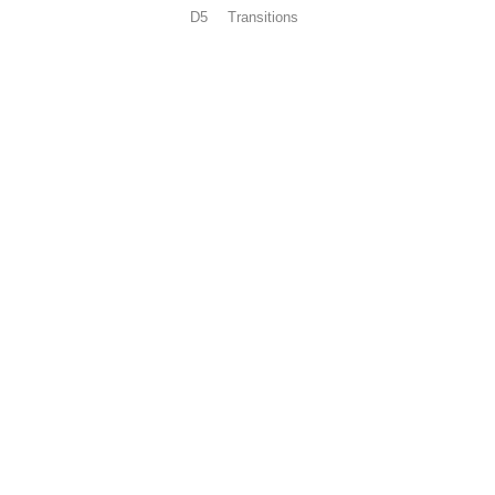
D5
Transitions
ALICE IN CHAINS - DIRT REMASTERED VINYL EDITION
Metall
1.800,00 TL
2.8
Tükendi
Tükendi
Tükendi