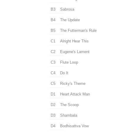
B3
Sabrosa
B4
The Update
B5
The Futterman's Rule
C1
Alright Hear This
C2
Eugene's Lament
C3
Flute Loop
C4
Do It
C5
Ricky's Theme
D1
Heart Attack Man
D2
The Scoop
D3
Shambala
D4
Bodhisattva Vow