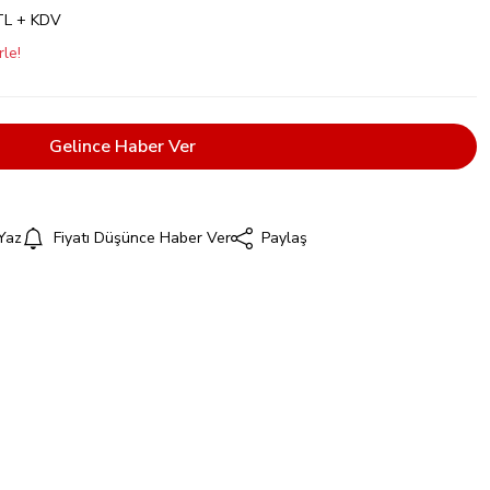
TL + KDV
le!
Gelince Haber Ver
Yaz
Fiyatı Düşünce Haber Ver
Paylaş
i