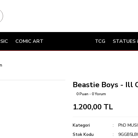
SIC
COMIC ART
TCG
STATUES 
on
Beastie Boys - Il
0 Puan - 0 Yorum
1.200,00 TL
Kategori
PhD MUSI
Stok Kodu
9GGB5LB