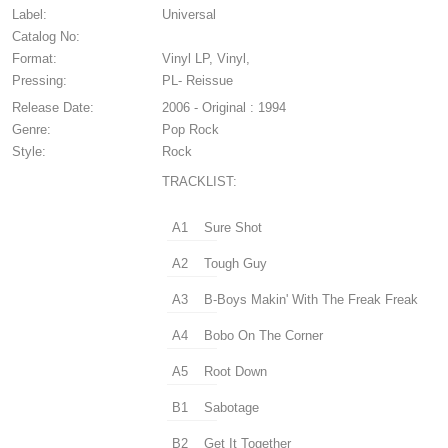
Label:
Universal
Catalog No:
Format:
Vinyl LP, Vinyl,
Pressing:
PL- Reissue
Release Date:
2006 - Original : 1994
Genre:
Pop Rock
Style:
Rock
TRACKLIST:
A1
Sure Shot
A2
Tough Guy
A3
B-Boys Makin' With The Freak Freak
A4
Bobo On The Corner
A5
Root Down
B1
Sabotage
B2
Get It Together