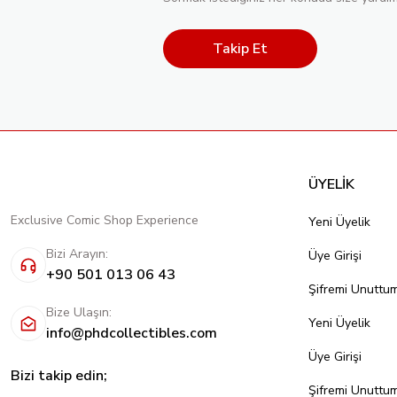
Takip Et
ÜYELİK
Exclusive Comic Shop Experience
Yeni Üyelik
Bizi Arayın:
Üye Girişi
+90 501 013 06 43
Şifremi Unuttu
Bize Ulaşın:
Yeni Üyelik
info@phdcollectibles.com
Üye Girişi
Bizi takip edin;
Şifremi Unuttu