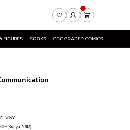
& FIGURES
BOOKS
CGC GRADED COMICS
l Communication
C
,
VINYL
8GH(Kopya-N9M)