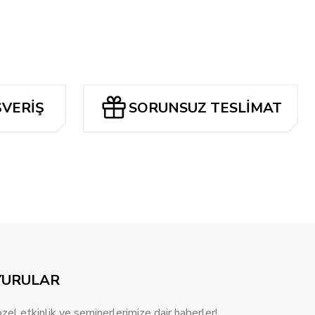
ŞVERİŞ
SORUNSUZ TESLİMAT
YURULAR
özel etkinlik ve seminerlerimize dair haberler!