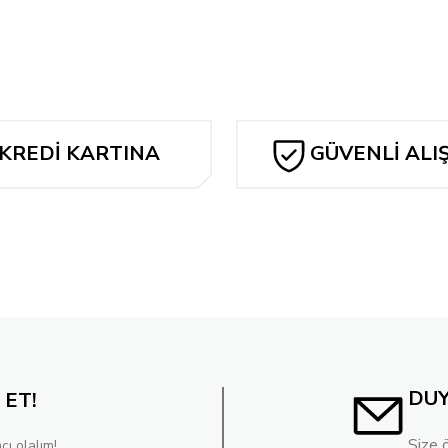
Blink 182 - Greatest Hits
Beastie Boys - Licensed To Ill
1.300,00 TL
1.900,00 TL
KREDİ KARTINA
GÜVENLİ ALI
TAKSİT
DU
 ET!
Size 
cı olalım!