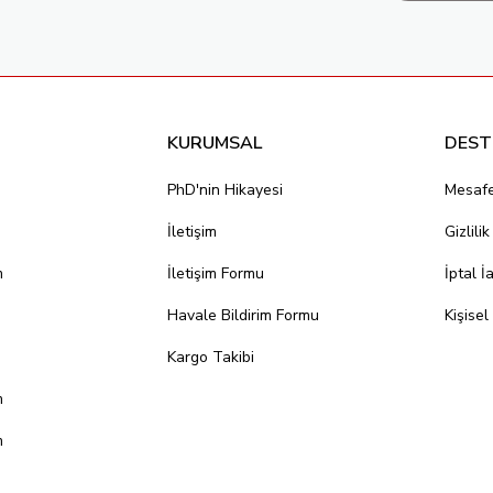
KURUMSAL
DEST
PhD'nin Hikayesi
Mesafe
İletişim
Gizlili
m
İletişim Formu
İptal İ
Havale Bildirim Formu
Kişisel
Kargo Takibi
m
m