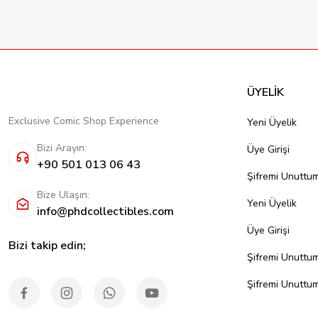
ÜYELİK
Exclusive Comic Shop Experience
Yeni Üyelik
Bizi Arayın:
Üye Girişi
+90 501 013 06 43
Şifremi Unuttu
Bize Ulaşın:
Yeni Üyelik
info@phdcollectibles.com
Üye Girişi
Bizi takip edin;
Şifremi Unuttu
Şifremi Unuttu