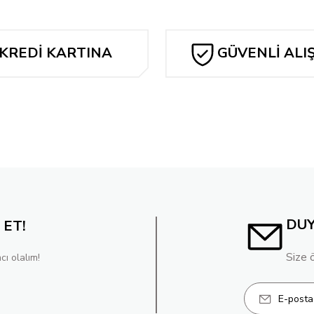
RREZ CARD STOCK VAR (WE ARE YESTERDAY)
KREDİ KARTINA
GÜVENLİ ALI
TAKSİT
EPHEN COLBERT CELEBRITY CAMEO CARD STOCK VAR
POISO
238
i
N APRIL FOOLS CARD STOCK VAR (WE ARE YESTERDAY)
DU
 ET!
Size 
cı olalım!