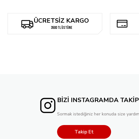
BATMAN SUPERMAN WORLDS FINEST #38 CVR C ADRIAN GUTIE
ÜCRETSİZ KARGO
238,40 TL
3500 TL ÜSTÜNE
BATMAN SUPERMAN WORLDS FINEST #40 CVR D DAN MORA ST
858,24 TL
Tükend
BATMAN SUPERMAN WORLDS FINEST #38 CVR D BRANDT & STEI
238,40 TL
BİZİ INSTAGRAMDA TAKİP
Sormak istediğiniz her konuda size yardım
Takip Et