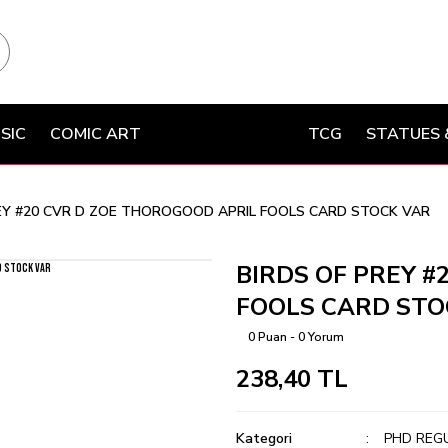
SIC
COMIC ART
TCG
STATUES 
EY #20 CVR D ZOE THOROGOOD APRIL FOOLS CARD STOCK VAR
BIRDS OF PREY #
FOOLS CARD STO
0 Puan - 0 Yorum
238,40 TL
Kategori
PHD REG