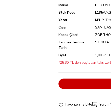
Marka
DC COMI
Stok Kodu
L195WK
Yazar
KELLY T
Çizer
SAMI BAS
Kapak Çizeri
ZOE TH
Tahmini Teslimat
STOKTA
Tarihi
Fiyat
5,00 USD
*25,80 TL den başlayan taksitlerl
Yorum 