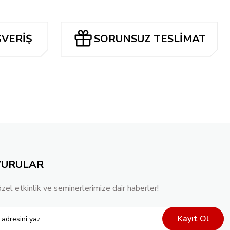
ŞVERİŞ
SORUNSUZ TESLİMAT
Tükendi
N IVY #34 CVR C TRAN NGUYEN CARD STOCK VAR
,40 TL
YURULAR
özel etkinlik ve seminerlerimize dair haberler!
Kayıt Ol