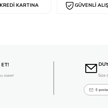
KREDİ KARTINA
GÜVENLİ ALI
TAKSİT
DU
 ET!
Size 
cı olalım!