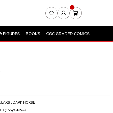
& FIGURES
BOOKS
CGC GRADED COMICS
1
ULARS
,
DARK HORSE
D1(Kopya-NNA)