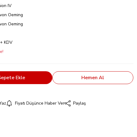
ion IV
Avon Oeming
Avon Oeming
 + KDV
e!
Sepete Ekle
Hemen Al
Yaz
Fiyatı Düşünce Haber Ver
Paylaş