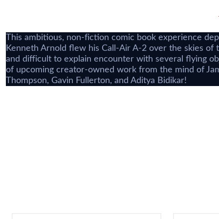
This ambitious, non-fiction comic book experience depi
Kenneth Arnold flew his Call-Air A-2 over the skies of 
and difficult to explain encounter with several flying 
of upcoming creator-owned work from the mind of James
Thompson, Gavin Fullerton, and Aditya Bidikar!
Tükendi
Love Everlasting #1 Cover E Jenny Frison Variant
Blue Book #
240,78 TL
288,94 