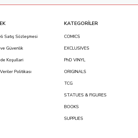
EK
KATEGORİLER
li Satış Sözleşmesi
COMICS
k ve Güvenlik
EXCLUSIVES
ade Koşullari
PhD VINYL
 Veriler Politikası
ORIGINALS
TCG
STATUES & FIGURES
BOOKS
SUPPLIES