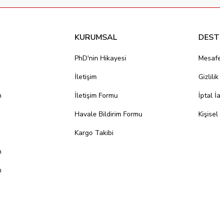
KURUMSAL
DEST
PhD'nin Hikayesi
Mesafe
İletişim
Gizlili
m
İletişim Formu
İptal İ
Havale Bildirim Formu
Kişisel
Kargo Takibi
m
m