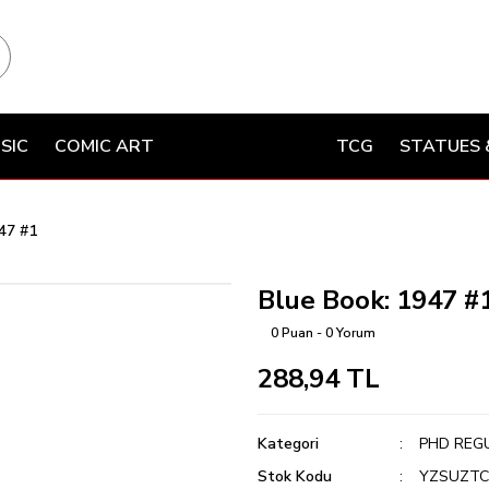
SIC
COMIC ART
TCG
STATUES 
47 #1
Blue Book: 1947 #
0 Puan - 0 Yorum
288,94 TL
Kategori
PHD REG
Stok Kodu
YZSUZTC