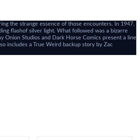
i
ring the strange essence of those encounters. In 1947,
ing flashof silver light. What followed was a bizarre
 Tiny Onion Studios and Dark Horse Comics present a line
lso includes a True Weird backup story by Zac