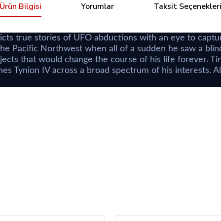
Ürün Bilgisi
Yorumlar
Taksit Seçenekler
cts true stories of UFO abductions with an eye to captu
the Pacific Northwest when all of a sudden he saw a blind
objects that would change the course of his life forever.
 Tynion IV across a broad spectrum of his interests. A
Bu ürüne ilk yorumu siz yapın!
Tükendi
1
Saucer Country: The Finale #1
Yorum Yaz
TL
288,94 TL