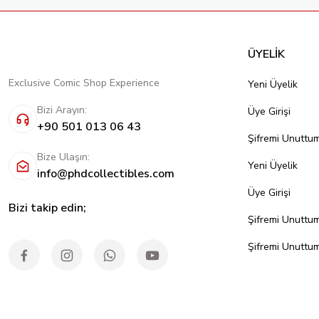
ÜYELİK
Exclusive Comic Shop Experience
Yeni Üyelik
Bizi Arayın:
Üye Girişi
+90 501 013 06 43
Şifremi Unuttu
Bize Ulaşın:
Yeni Üyelik
info@phdcollectibles.com
Üye Girişi
Bizi takip edin;
Şifremi Unuttu
Şifremi Unuttu