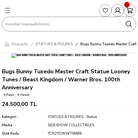
Geri Dön
Geri Dön
Geri Dön
Geri Dön
Geri Dön
S
COLLECTED EDITIONS
PHD REGULARS
PRE-ORDER
Magic The Gathering
Single Cards
Topps
g
ART BOOK
BOOM! STUDIOS
COLLECTED EDITIONS
Singles
BASKETBALL
Football
Anasayfa
STATUES & FIGURES
Bugs Bunny Tuxedo Master Craft 
Hardcover
DARK HORSE
DC COMICS
Formula Singles
Formula 1
CKS
MANGA
DC COMICS
FOC
Pokemon Singles
Bugs Bunny Tuxedo Master Craft Statue Looney
Tunes / Beast Kingdom / Warner Bros. 100th
ter
OMNIBUS
DYNAMITE
INDEPENDENTS
Yu-Gi-Oh Singles
Anniversary
0 Puan - 0 Yorum
SOFTCOVER & TP
IMAGE COMICS
MARVEL COMICS
24.500,00 TL
INDEPENDENTS
Kategori
STATUES & FIGURES
,
Statue
Marka
SIDESHOW COLLECTIBLES
MARVEL COMICS
Stok Kodu
YCR2YDWWTSMBB