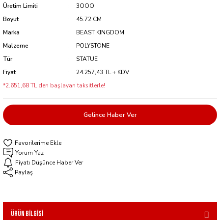
Üretim Limiti
3OOO
Boyut
45.72 CM
Marka
BEAST KINGDOM
Malzeme
POLYSTONE
Tür
STATUE
Fiyat
24.257,43 TL + KDV
*2.651,68 TL den başlayan taksitlerle!
Gelince Haber Ver
Yorum Yaz
Fiyatı Düşünce Haber Ver
Paylaş
Ürün Bilgisi