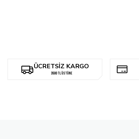
%10
312,79 TL
428,81 TL
281,51 TL
385,92 TL
SUPERGIRL #1 CVR C PABLO VILLALOBOS CARD STOCK VAR
238,23 TL
Tükendi
ACTION COMICS #775 FACSIMILE EDITION CVR A TIM BRADSTRE
ÜCRETSİZ KARGO
238,23 TL
3500 TL ÜSTÜNE