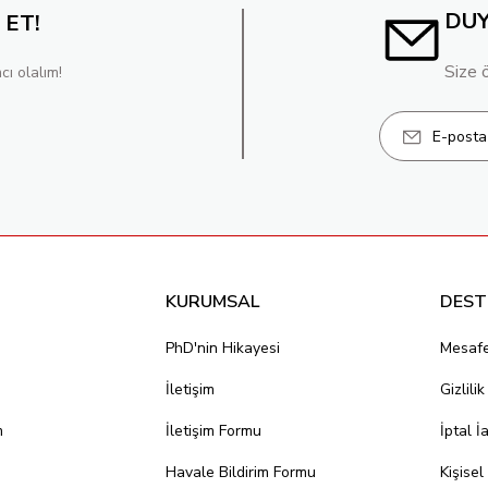
DU
 ET!
Size 
cı olalım!
KURUMSAL
DEST
PhD'nin Hikayesi
Mesafe
İletişim
Gizlili
m
İletişim Formu
İptal İ
Havale Bildirim Formu
Kişisel