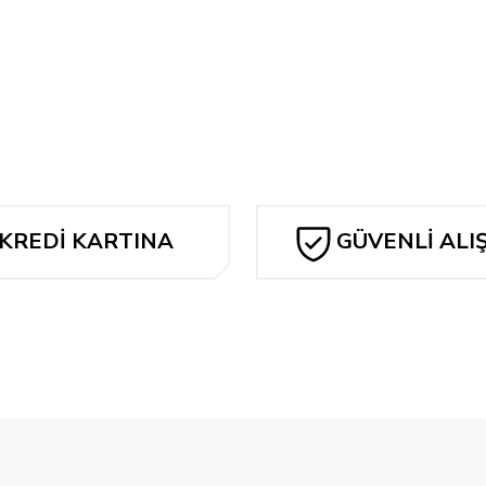
262,05 TL
Tükendi
CATWOMAN #67 CVR C PABLO VILLALOBOS CARD STOCK VAR
262,05 TL
ET
KREDİ KARTINA
GÜVENLİ ALI
TAKSİT