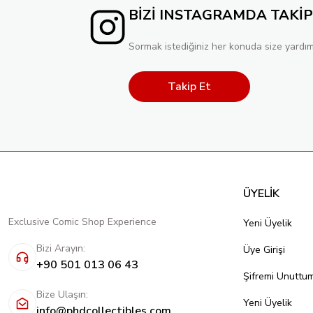
BİZİ INSTAGRAMDA TAKİP
Sormak istediğiniz her konuda size yardım
Takip Et
ÜYELİK
Exclusive Comic Shop Experience
Yeni Üyelik
Bizi Arayın:
Üye Girişi
+90 501 013 06 43
Şifremi Unuttu
Bize Ulaşın:
Yeni Üyelik
info@phdcollectibles.com