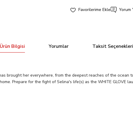
Yorum 
Ürün Bilgisi
Yorumlar
Taksit Seçenekler
s
brought her everywhere, from the deepest reaches of the ocean to th
--home. Prepare for the fight of Selina's life(s) as the WHITE GLOVE la
Bu ürüne ilk yorumu siz yapın!
Tükendi
 BOLD #15 CVR C DAN HIPP VAR
Yorum Yaz
CATWOMAN #65 CVR C RA