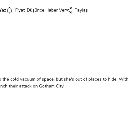
Yaz
Fiyatı Düşünce Haber Ver
Paylaş
i
e cold vacuum of space, but she's out of places to hide. With
unch their attack on Gotham City!
Tükendi
CHTA LIN CARD STOCK VAR