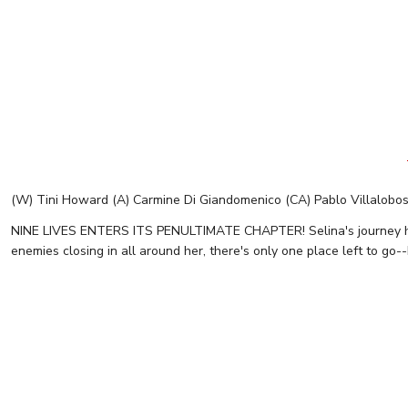
(W) Tini Howard (A) Carmine Di Giandomenico (CA) Pablo Villalobo
NINE LIVES ENTERS ITS PENULTIMATE CHAPTER! Selina's journey has 
enemies closing in all around her, there's only one place left to go
ABSOLUTE POWER #2 (OF 4)
BATMAN THE BRAVE AND THE