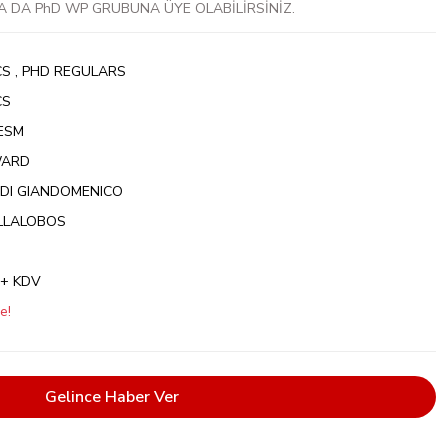
A DA PhD WP GRUBUNA ÜYE OLABİLİRSİNİZ.
CS
,
PHD REGULARS
CS
ESM
WARD
 DI GIANDOMENICO
ILLALOBOS
 + KDV
e!
Gelince Haber Ver