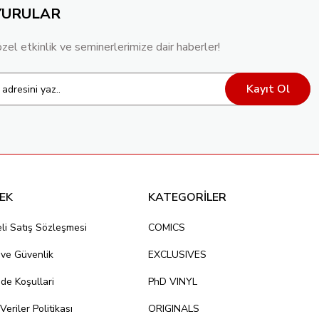
YURULAR
özel etkinlik ve seminerlerimize dair haberler!
Kayıt Ol
EK
KATEGORİLER
li Satış Sözleşmesi
COMICS
k ve Güvenlik
EXCLUSIVES
ade Koşullari
PhD VINYL
 Veriler Politikası
ORIGINALS