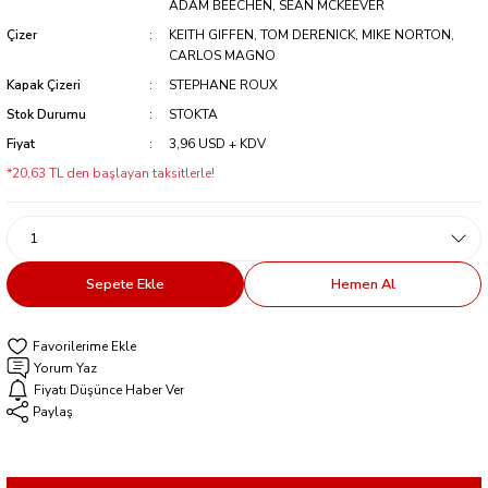
ADAM BEECHEN, SEAN MCKEEVER
Çizer
KEITH GIFFEN, TOM DERENICK, MIKE NORTON,
CARLOS MAGNO
Kapak Çizeri
STEPHANE ROUX
Stok Durumu
STOKTA
Fiyat
3,96 USD + KDV
*20,63 TL den başlayan taksitlerle!
Sepete Ekle
Hemen Al
Yorum Yaz
Fiyatı Düşünce Haber Ver
Paylaş