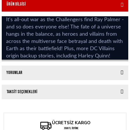
Ürün Bilgisi
It's all-out war as the Challengers find Ray Palmer -
and so does everyone else! The fate of a universe
hangs in the balance, as heroes and villains from
across the multiverse face betrayal and death with
Earth as their battlefield! Plus, more DC Villains
origin backup stories, including Harley Quinn!
Yorumlar
Taksit Seçenekleri
Bu ürüne ilk yorumu siz yapın!
Yorum Yaz
ÜCRETSİZ KARGO
3500 TL ÜSTÜNE