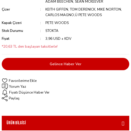
ADAM BEECHEN, SEAN MCKEEVER
Çizer
KEITH GIFFEN, TOM DERENICK, MIKE NORTON,
CARLOS MAGNO,Ü PETE WOODS
Kapak Çizeri
PETE WOODS
Stok Durumu
STOKTA
Fiyat
3,96 USD + KDV
*20,63 TL den başlayan taksitlerle!
Gelince Haber Ver
Yorum Yaz
Fiyatı Düşünce Haber Ver
Paylaş
Ürün Bilgisi