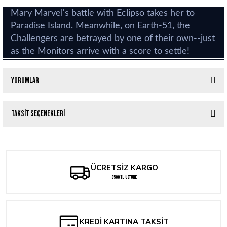
Mary Marvel's battle with Eclipso takes her to
Paradise Island. Meanwhile, on Earth-51, the
Challengers are betrayed by one of their own--just
as the Monitors arrive with a score to settle!
Yorumlar
Taksit Seçenekleri
Bu ürüne ilk yorumu siz yapın!
Yorum Yaz
ÜCRETSİZ KARGO
3500 TL ÜSTÜNE
KREDİ KARTINA TAKSİT