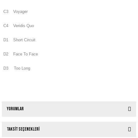
C3
Voyager
C4
Veridis Quo
D1
Short Circuit
D2
Face To Face
D3
Too Long
Yorumlar
Taksit Seçenekleri
Bu ürüne ilk yorumu siz yapın!