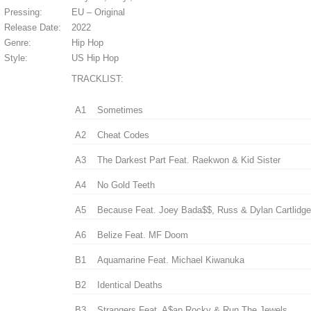
Pressing:
EU – Original
Release Date:
2022
Genre:
Hip Hop
Style:
US Hip Hop
TRACKLIST:
A1
Sometimes
A2
Cheat Codes
A3
The Darkest Part Feat. Raekwon & Kid Sister
A4
No Gold Teeth
A5
Because Feat. Joey Bada$$, Russ & Dylan Cartlidge
A6
Belize Feat. MF Doom
B1
Aquamarine Feat. Michael Kiwanuka
B2
Identical Deaths
B3
Strangers Feat. A$ap Rocky & Run The Jewels