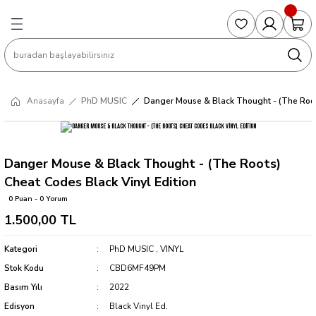
Geri Dön
Geri Dön
Geri Dön
Geri Dön
Geri Dön
S
COLLECTED EDITIONS
PHD REGULARS
PRE-ORDER
Magic The Gathering
Single Cards
Topps
g
ART BOOK
BOOM! STUDIOS
COLLECTED EDITIONS
Singles
BASKETBALL
Football
Anasayfa
PhD MUSIC
Danger Mouse & Black Thought - (The Roots
Hardcover
DARK HORSE
DC COMICS
Formula Singles
Formula 1
CKS
MANGA
DC COMICS
FOC
Pokemon Singles
Danger Mouse & Black Thought - (The Roots)
Cheat Codes Black Vinyl Edition
ter
OMNIBUS
DYNAMITE
INDEPENDENTS
Yu-Gi-Oh Singles
0 Puan - 0 Yorum
1.500,00 TL
SOFTCOVER & TP
IMAGE COMICS
MARVEL COMICS
Kategori
PhD MUSIC
,
VINYL
INDEPENDENTS
Stok Kodu
CBD6MF49PM
Basım Yılı
2022
MARVEL COMICS
Edisyon
Black Vinyl Ed.