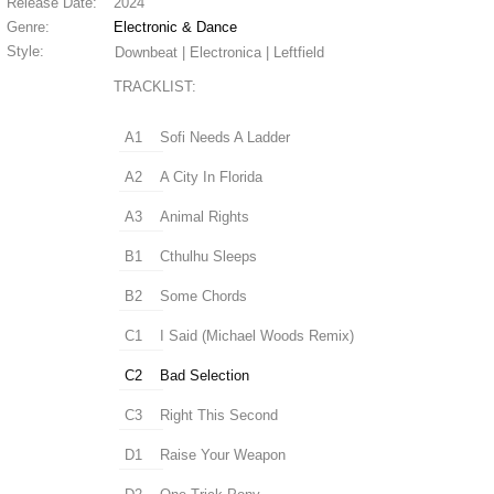
Release Date:
2024
Genre:
Electronic & Dance
Style:
Downbeat | Electronica | Leftfield
TRACKLIST:
A1
Sofi Needs A Ladder
A2
A City In Florida
A3
Animal Rights
B1
Cthulhu Sleeps
B2
Some Chords
C1
I Said (Michael Woods Remix)
C2
Bad Selection
C3
Right This Second
D1
Raise Your Weapon