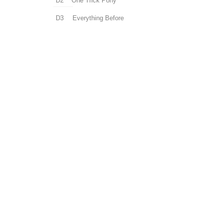
D2
One Trick Pony
D3
Everything Before