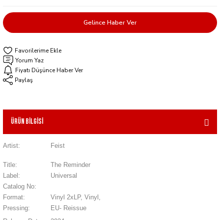
Gelince Haber Ver
Yorum Yaz
Fiyatı Düşünce Haber Ver
Paylaş
Ürün Bilgisi
Artist:
Feist
Title:
The Reminder
Label:
Universal
Catalog No:
Format:
Vinyl 2xLP, Vinyl,
Pressing:
EU- Reissue