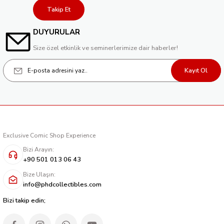
Takip Et
DUYURULAR
Size özel etkinlik ve seminerlerimize dair haberler!
Kayıt Ol
Exclusive Comic Shop Experience
Bizi Arayın:
+90 501 013 06 43
Bize Ulaşın:
info@phdcollectibles.com
Bizi takip edin;