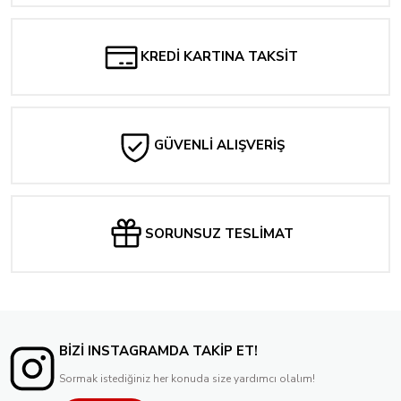
Tükendi
Massive Attack vs. Mad Professor - No Protection
KREDİ KARTINA TAKSİT
1.200,00 TL
Tükendi
Massive Attack vs. Mad Professor - Mezzanine
GÜVENLİ ALIŞVERİŞ
1.600,00 TL
Tükendi
Massive Attack vs. Mad Professor - Blue Lines
1.200,00 TL
SORUNSUZ TESLİMAT
BİZİ INSTAGRAMDA TAKİP ET!
Sormak istediğiniz her konuda size yardımcı olalım!