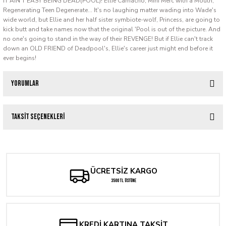
IT AIN'T EASY BEING DEAD(POOL)! Ellie Camacho, Mini Merc with a Mouth,
Regenerating Teen Degenerate... It's no laughing matter wading into Wade's
wide world, but Ellie and her half sister symbiote-wolf, Princess, are going to
kick butt and take names now that the original 'Pool is out of the picture. And
no one's going to stand in the way of their REVENGE! But if Ellie can't track
down an OLD FRIEND of Deadpool's, Ellie's career just might end before it
ever begins!
Yorumlar
Taksit Seçenekleri
Bu ürüne ilk yorumu siz yapın!
Yorum Yaz
ÜCRETSİZ KARGO
3500 TL ÜSTÜNE
KREDİ KARTINA TAKSİT