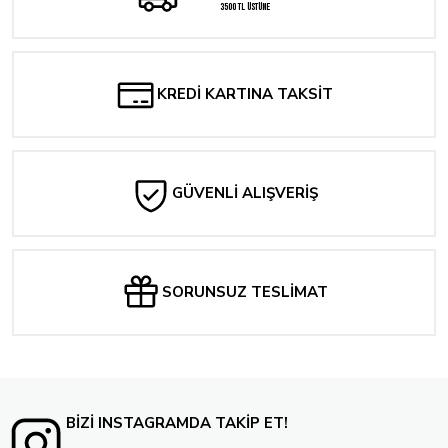
SUPERGIRL #1 CVR E BLANK CARD STOCK VAR
3500 TL ÜSTÜNE
309,92 TL
216,94 TL
Tükendi
ULTIMATE SPIDER-MAN: INCURSION #1 BLANK COVER VARIANT
KREDİ KARTINA TAKSİT
309,92 TL
Tükendi
ULTIMATE SPIDER-MAN: INCURSION #1 KAARE ANDREWS VARIANT
GÜVENLİ ALIŞVERİŞ
309,92 TL
Tükendi
VAMPIRELLA (2025) #1 CVR ZC FOC BONUS RED BLANK AUTHENTIX
SORUNSUZ TESLİMAT
262,24 TL
BİZİ INSTAGRAMDA TAKİP ET!