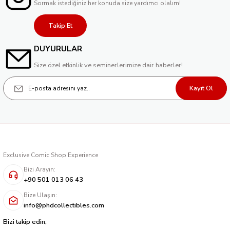
Sormak istediğiniz her konuda size yardımcı olalım!
Takip Et
DUYURULAR
Size özel etkinlik ve seminerlerimize dair haberler!
Kayıt Ol
Exclusive Comic Shop Experience
Bizi Arayın:
+90 501 013 06 43
Bize Ulaşın:
info@phdcollectibles.com
Bizi takip edin;