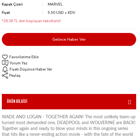
Kapak Çizeri
MARVEL
Fiyat
5,50 USD + KDV
*28,38 TL den başlayan taksitlerle!
Gelince Haber Ver
Yorum Yaz
Fiyatı Düşünce Haber Ver
Paylaş
Ürün Bilgisi
WADE AND LOGAN - TOGETHER AGAIN! The most unlikely team-up
turned most demanded one, DEADPOOL and WOLVERINE are BACK!
Together again and ready to blow your minds in this ongoing series
that hits like a never-ending action movie - with the fate of the world