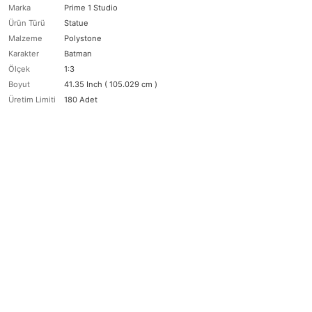
Marka
Prime 1 Studio
Ürün Türü
Statue
Malzeme
Polystone
Karakter
Batman
Ölçek
1:3
Boyut
41.35 Inch ( 105.029 cm )
Üretim Limiti
180 Adet
Magneto 1/6 Scale Action Figure Marvel Comics / Honō Studio Co
14.250,00 TL
Tükendi
Death Metal Batman Deluxe Bonus Version 1/3 Statue DC Comics /
Beast Premium Format Figure Marvel Comics / Dr. Hank McCoy
175.000,00 TL