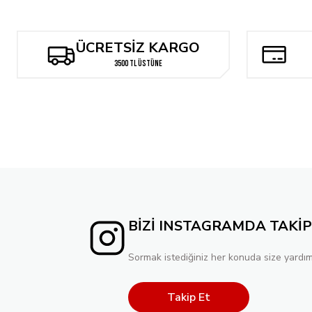
55.750,00 TL
ÜCRETSİZ KARGO
3500 TL ÜSTÜNE
BİZİ INSTAGRAMDA TAKİP
Sormak istediğiniz her konuda size yardım
Takip Et