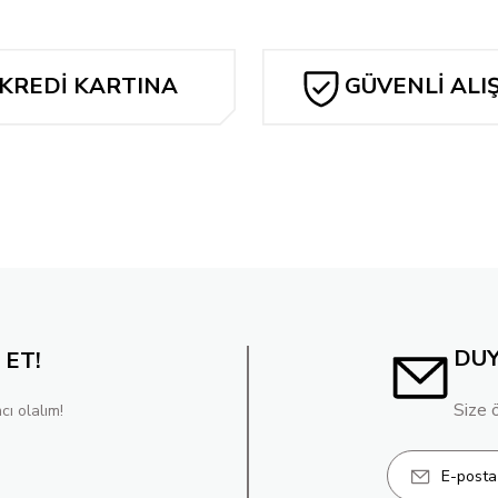
67.500,00 TL
KREDİ KARTINA
GÜVENLİ ALI
TAKSİT
DU
 ET!
Size 
cı olalım!