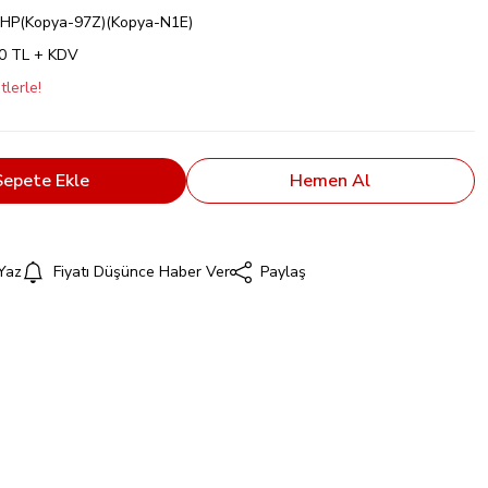
HP(Kopya-97Z)(Kopya-N1E)
00 TL + KDV
lerle!
Sepete Ekle
Hemen Al
Yaz
Fiyatı Düşünce Haber Ver
Paylaş
i