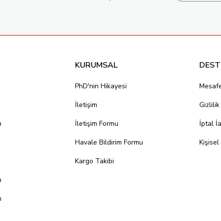
KURUMSAL
DEST
PhD'nin Hikayesi
Mesafe
İletişim
Gizlili
m
İletişim Formu
İptal İ
Havale Bildirim Formu
Kişisel
Kargo Takibi
m
m