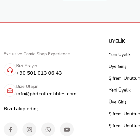
ÜYELİK
Exclusive Comic Shop Experience
Yeni Üyelik
Bizi Arayın:
Üye Girişi
+90 501 013 06 43
Şifremi Unuttu
Bize Ulaşın:
Yeni Üyelik
info@phdcollectibles.com
Üye Girişi
Bizi takip edin;
Şifremi Unuttu
Şifremi Unuttu