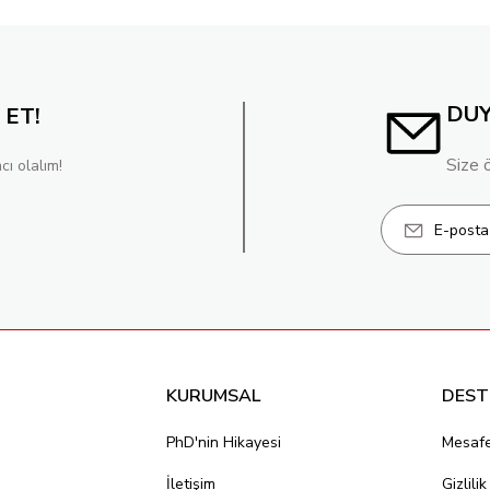
DU
 ET!
Size 
cı olalım!
KURUMSAL
DEST
PhD'nin Hikayesi
Mesafe
İletişim
Gizlili