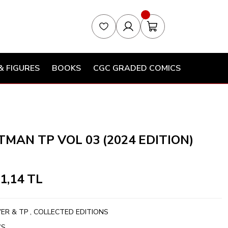
& FIGURES
BOOKS
CGC GRADED COMICS
AN TP VOL 03 (2024 EDITION)
51,14 TL
ER & TP
,
COLLECTED EDITIONS
CS