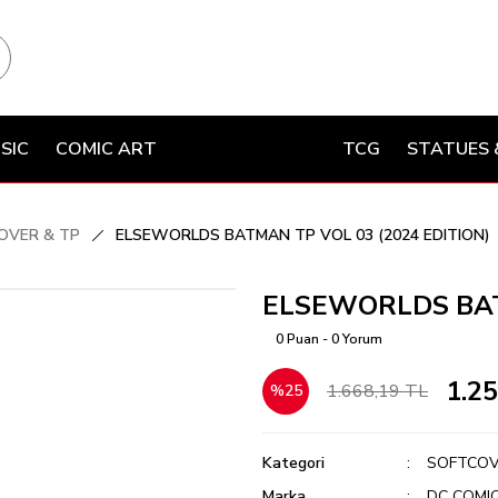
SIC
COMIC ART
TCG
STATUES 
OVER & TP
ELSEWORLDS BATMAN TP VOL 03 (2024 EDITION)
ELSEWORLDS BATM
0 Puan - 0 Yorum
1.2
1.668,19 TL
%25
Kategori
SOFTCOV
Marka
DC COMI