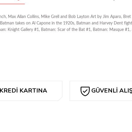
Allan Collins, Mike Grell and Bob Layton Art by Jim Aparo, Bret Ble
e, Batman takes on Al Capone in the 1920s, Batman and Harvey Dent fight o
man: Knight Gallery #1, Batman: Scar of the Bat #1, Batman: Masque #1,
Bu ürüne ilk yorumu siz yapın!
Yorum Yaz
KREDİ KARTINA
GÜVENLİ ALI
TAKSİT