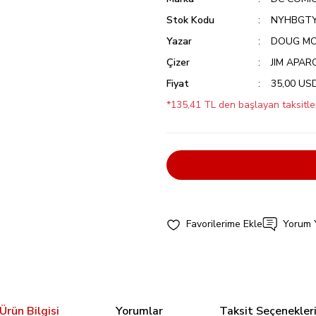
Stok Kodu
NYHBGTY
Yazar
DOUG M
Çizer
JIM APAR
Fiyat
35,00 US
*135,41 TL den başlayan taksitler
Yorum 
Ürün Bilgisi
Yorumlar
Taksit Seçenekler