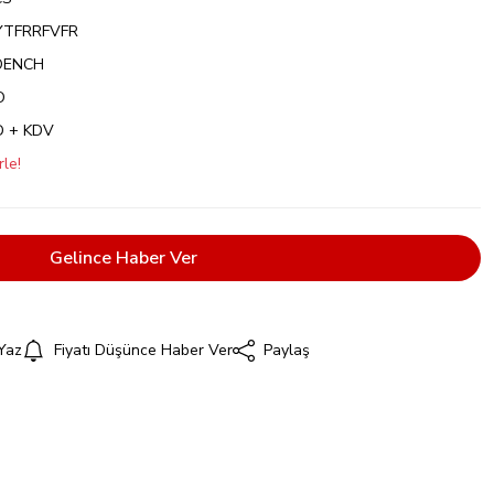
TFRRFVFR
OENCH
O
D + KDV
le!
Gelince Haber Ver
Yaz
Fiyatı Düşünce Haber Ver
Paylaş
i