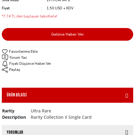
Stok Kodu
ZP7PEAHAFB
Fiyat
1,50 USD + KDV
*7,74 TL den başlayan taksitlerle!
Gelince Haber Ver
Yorum Yaz
Fiyatı Düşünce Haber Ver
Paylaş
Ürün Bilgisi
Rarity
Ultra Rare
Description
Rarity Collection II Single Card
Yorumlar