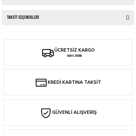
Taksit Seçenekleri
Bu ürüne ilk yorumu siz yapın!
Yorum Yaz
ÜCRETSİZ KARGO
3500 TL ÜSTÜNE
KREDİ KARTINA TAKSİT
GÜVENLİ ALIŞVERİŞ