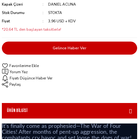
Kapak Çizeri
DANIEL ACUNA
Stok Durumu
STOKTA
Fiyat
3,96 USD + KDV
*20,64 TL den başlayan taksitlerle!
Gelince Haber Ver
Yorum Yaz
Fiyatı Düşünce Haber Ver
Paylaş
Ürün Bilgisi
It's finally come as prophesied—The War of Four
Cities! After months of pent-up aggression, the
combatants cry havoc and set loose the dogs of war!