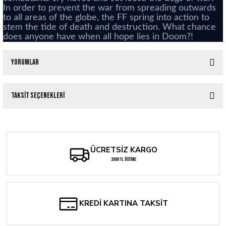
In order to prevent the war from spreading outwards
to all areas of the globe, the FF spring into action to
stem the tide of death and destruction. What chance
does anyone have when all hope lies in Doom?!
Yorumlar
Taksit Seçenekleri
Bu ürüne ilk yorumu siz yapın!
Yorum Yaz
ÜCRETSİZ KARGO
3500 TL ÜSTÜNE
KREDİ KARTINA TAKSİT