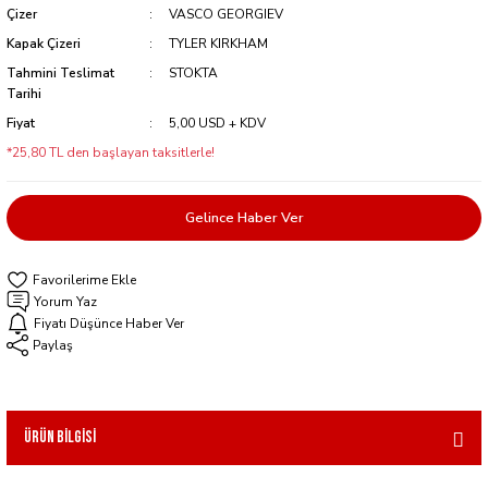
Çizer
VASCO GEORGIEV
Kapak Çizeri
TYLER KIRKHAM
Tahmini Teslimat
STOKTA
Tarihi
Fiyat
5,00 USD + KDV
*25,80 TL den başlayan taksitlerle!
Gelince Haber Ver
Yorum Yaz
Fiyatı Düşünce Haber Ver
Paylaş
Ürün Bilgisi