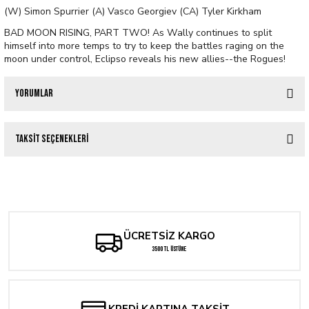
(W) Simon Spurrier (A) Vasco Georgiev (CA) Tyler Kirkham
BAD MOON RISING, PART TWO! As Wally continues to split
himself into more temps to try to keep the battles raging on the
moon under control, Eclipso reveals his new allies--the Rogues!
Yorumlar
Taksit Seçenekleri
Bu ürüne ilk yorumu siz yapın!
Tükendi
HARLEY QUINN #51 CVR D GUILLEM MARCH SUPERSMASH-UP CARD STOCK
Yorum Yaz
238,40 TL
166,88 TL
ÜCRETSİZ KARGO
3500 TL ÜSTÜNE