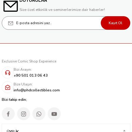
DUYURULAR
Size özel etkinlik ve seminerlerimize dair haberler!
Kayıt Ol
Exclusive Comic Shop Experience
Bizi Arayın:
+90 501 013 06 43
Bize Ulaşın:
info@phdcollectibles.com
Bizi takip edin;
ÜYELİK