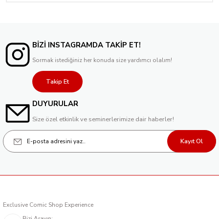
Tükendi
Funko Pop! Animation: South Park - Flocked Towelie
1.500,00 TL
BİZİ INSTAGRAMDA TAKİP ET!
Sormak istediğiniz her konuda size yardımcı olalım!
Takip Et
DUYURULAR
Size özel etkinlik ve seminerlerimize dair haberler!
Kayıt Ol
Exclusive Comic Shop Experience
Bizi Arayın: