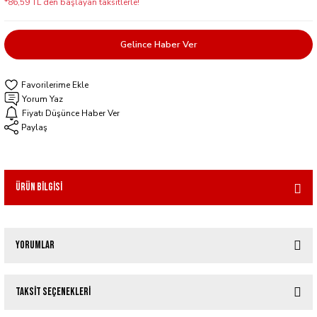
*86,59 TL den başlayan taksitlerle!
Gelince Haber Ver
Yorum Yaz
Fiyatı Düşünce Haber Ver
Paylaş
Ürün Bilgisi
Yorumlar
Taksit Seçenekleri
Bu ürüne ilk yorumu siz yapın!