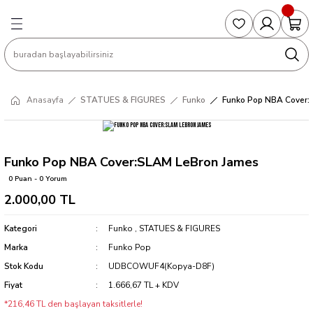
Geri Dön
Geri Dön
Geri Dön
Geri Dön
Geri Dön
S
COLLECTED EDITIONS
PHD REGULARS
PRE-ORDER
Magic The Gathering
Single Cards
Topps
g
ART BOOK
BOOM! STUDIOS
COLLECTED EDITIONS
Singles
BASKETBALL
Football
Anasayfa
STATUES & FIGURES
Funko
Funko Pop NBA Cover:
Hardcover
DARK HORSE
DC COMICS
Formula Singles
Formula 1
CKS
MANGA
DC COMICS
FOC
Pokemon Singles
Funko Pop NBA Cover:SLAM LeBron James
0 Puan - 0 Yorum
ter
OMNIBUS
DYNAMITE
INDEPENDENTS
Yu-Gi-Oh Singles
2.000,00 TL
SOFTCOVER & TP
IMAGE COMICS
MARVEL COMICS
Kategori
Funko
,
STATUES & FIGURES
Marka
Funko Pop
INDEPENDENTS
Stok Kodu
UDBCOWUF4(Kopya-D8F)
Fiyat
1.666,67 TL + KDV
MARVEL COMICS
*216,46 TL den başlayan taksitlerle!