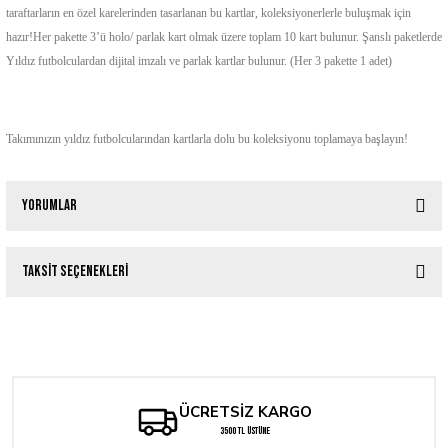
taraftarların en özel karelerinden tasarlanan bu kartlar, koleksiyonerlerle buluşmak için
hazır!Her pakette 3’ü holo/ parlak kart olmak üzere toplam 10 kart bulunur. Şanslı paketlerde
Yıldız futbolculardan dijital imzalı ve parlak kartlar bulunur. (Her 3 pakette 1 adet)
Takımınızın yıldız futbolcularından kartlarla dolu bu koleksiyonu toplamaya başlayın!
Yorumlar
Taksit Seçenekleri
Bu ürüne ilk yorumu siz yapın!
Tükendi
Topps Official EURO 2024 Match Attax - Pack
Yorum Yaz
100,00 TL
ÜCRETSİZ KARGO
Tükendi
EURO 2024 / STARTER PACK - STICKER
3500 TL ÜSTÜNE