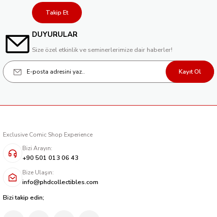
249,00 TL
Takip Et
DUYURULAR
Size özel etkinlik ve seminerlerimize dair haberler!
Kayıt Ol
Exclusive Comic Shop Experience
Bizi Arayın:
+90 501 013 06 43
Bize Ulaşın:
info@phdcollectibles.com
Bizi takip edin;