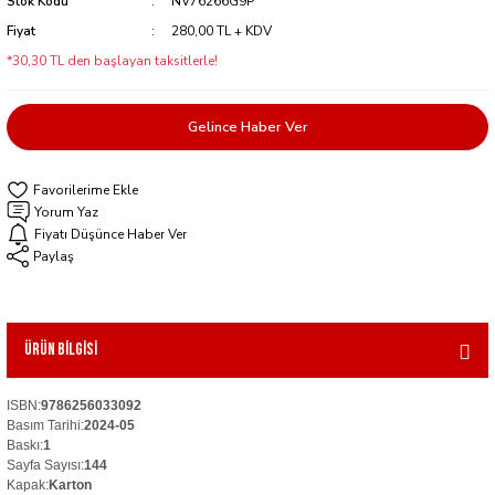
Stok Kodu
NV76266G9P
Fiyat
280,00 TL + KDV
*30,30 TL den başlayan taksitlerle!
Gelince Haber Ver
Yorum Yaz
Fiyatı Düşünce Haber Ver
Paylaş
Ürün Bilgisi
ISBN
:
9786256033092
Basım Tarihi
:
2024-05
Baskı
:
1
Sayfa Sayısı
:
144
Kapak
:
Karton