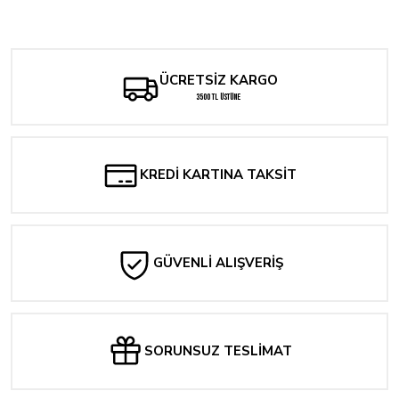
Tükendi
Ghost Rider: Lanetlenmeye Giden Yol - Kapak B Presstij Dükkan Varyantı
Yorum Yaz
280,00 TL
ÜCRETSİZ KARGO
3500 TL ÜSTÜNE
KREDİ KARTINA TAKSİT
GÜVENLİ ALIŞVERİŞ
SORUNSUZ TESLİMAT