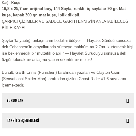
Kağıt
:
Kuşe
16,8 x 25,7 cm orijinal boy, 144 Sayfa, renkli, iç sayfalar 90 gr. Mat
kuşe, kapak 300 gr. mat kuşe, iplik dikişli.
ÇARPICI ÇİZİMLER VE SADECE GARTH ENNIS’İN ANLATABİLECEĞİ
BİR HİKAYE!
Şeytan’la yaptığı anlaşmanın bedelini ödüyor — Hayalet Sürücü sonsuza
dek Cehennem’in otoyollarında sürmeye mahkûm mu? Onu kurtaracak kişi
ise beklenmedik bir müttefik olabilir — Hayalet Sürücü’yü sonsuza dek
özgür kılacak bir anlaşma yapan sıkıntılı bir melek!
Bu cilt, Garth Ennis (Punisher ) tarafından yazılan ve Clayton Crain
(Sensational Spider-Man) tarafından çizilen Ghost Rider #1-6 sayılarını
içermektedir.
Yorumlar
Taksit Seçenekleri
Bu ürüne ilk yorumu siz yapın!