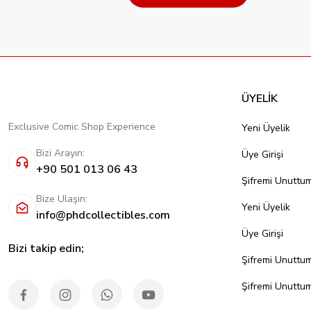
ÜYELİK
Exclusive Comic Shop Experience
Yeni Üyelik
Bizi Arayın:
Üye Girişi
+90 501 013 06 43
Şifremi Unuttu
Bize Ulaşın:
Yeni Üyelik
info@phdcollectibles.com
Üye Girişi
Bizi takip edin;
Şifremi Unuttu
Şifremi Unuttu