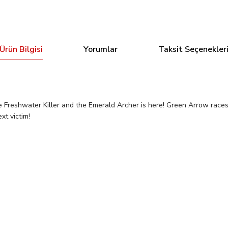
Ürün Bilgisi
Yorumlar
Taksit Seçenekler
reshwater Killer and the Emerald Archer is here! Green Arrow races
xt victim!
Bu ürüne ilk yorumu siz yapın!
OCK VAR
POISON IVY #32 CVR B JOSHUA SWAY SWABY CAR
Yorum Yaz