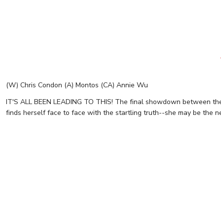
(W) Chris Condon (A) Montos (CA) Annie Wu
IT'S ALL BEEN LEADING TO THIS! The final showdown between the F
finds herself face to face with the startling truth--she may be the ne
POISON IVY #32 CVR D BERNARD CHANG APRIL FOOLS CARD ST