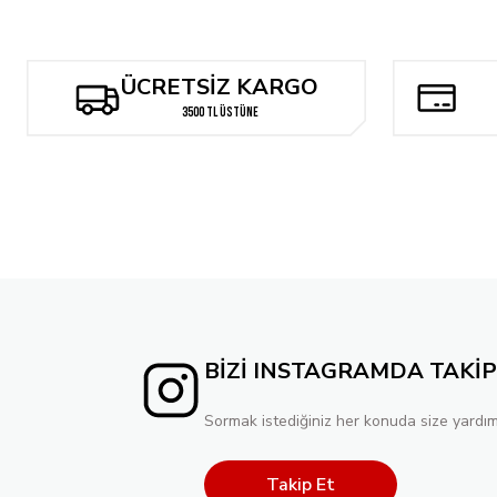
238,40 TL
BATMAN SUPERMAN WORLDS FINEST #38 CVR C ADRIAN GUTIE
ÜCRETSİZ KARGO
238,40 TL
3500 TL ÜSTÜNE
BATMAN SUPERMAN WORLDS FINEST #40 CVR D DAN MORA ST
858,24 TL
Tükend
BATMAN SUPERMAN WORLDS FINEST #38 CVR D BRANDT & STEI
238,40 TL
BİZİ INSTAGRAMDA TAKİP
Sormak istediğiniz her konuda size yardım
Takip Et