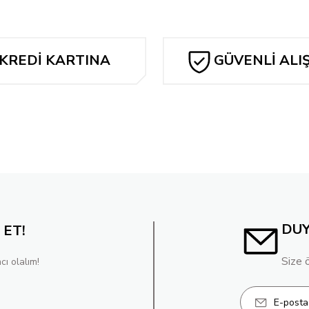
238,40 TL
RREZ CARD STOCK VAR (WE ARE YESTERDAY)
KREDİ KARTINA
GÜVENLİ ALI
TAKSİT
EPHEN COLBERT CELEBRITY CAMEO CARD STOCK VAR
POISO
238
i
N APRIL FOOLS CARD STOCK VAR (WE ARE YESTERDAY)
DU
 ET!
Size 
cı olalım!