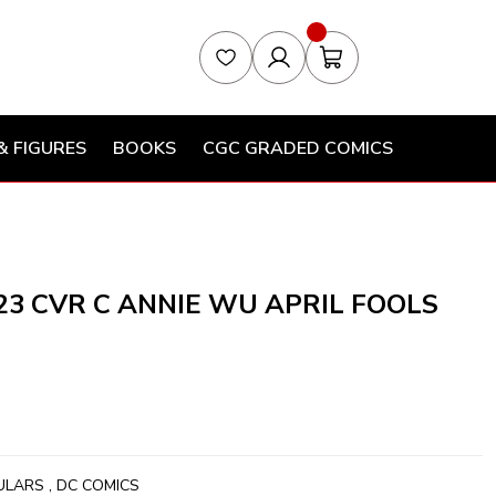
& FIGURES
BOOKS
CGC GRADED COMICS
3 CVR C ANNIE WU APRIL FOOLS
R
ULARS
,
DC COMICS