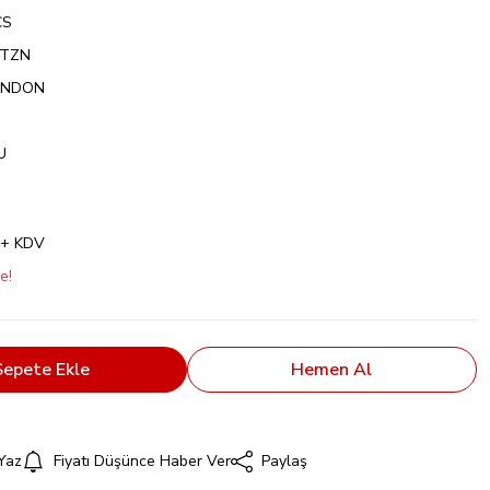
CS
TZN
ONDON
U
 + KDV
e!
Sepete Ekle
Hemen Al
Yaz
Fiyatı Düşünce Haber Ver
Paylaş