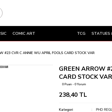
SIC
COMIC ART
TCG
STATUES 
W #23 CVR C ANNIE WU APRIL FOOLS CARD STOCK VAR
GREEN ARROW #2
CARD STOCK VA
0 Puan - 0 Yorum
238,40 TL
Kategori
PHD REG