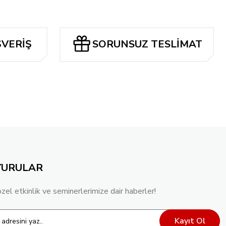
ŞVERİŞ
SORUNSUZ TESLİMAT
Tükendi
N IVY #34 CVR C TRAN NGUYEN CARD STOCK VAR
,40 TL
YURULAR
özel etkinlik ve seminerlerimize dair haberler!
Kayıt Ol