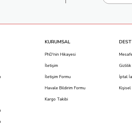
KURUMSAL
DEST
PhD'nin Hikayesi
Mesafe
İletişim
Gizlili
m
İletişim Formu
İptal İ
Havale Bildirim Formu
Kişisel
Kargo Takibi
m
m