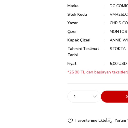
Marka
DC COMI
Stok Kodu
VMR25EC
Yazar
CHRIS C
Çizer
MONTOS
Kapak Çizeri
ANNIE W
Tahmini Teslimat
STOKTA
Tarihi
Fiyat
5,00 USD
*25,80 TL den başlayan taksitlerl
Yorum 