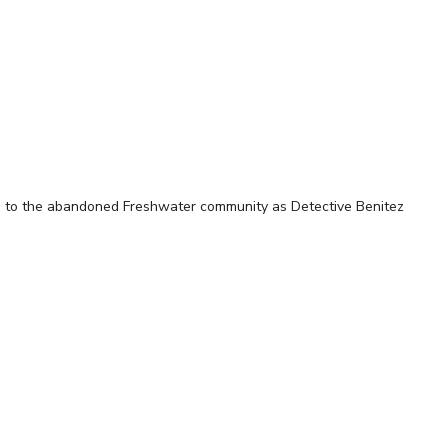
i
 to the abandoned Freshwater community as Detective Benitez
D STOCK VAR