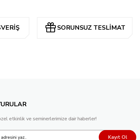
Tükendi
ESCH VARIANT
AMAZING SPIDER-MAN #4
ŞVERİŞ
SORUNSUZ TESLİMAT
262,14 TL
YURULAR
özel etkinlik ve seminerlerimize dair haberler!
Kayıt Ol