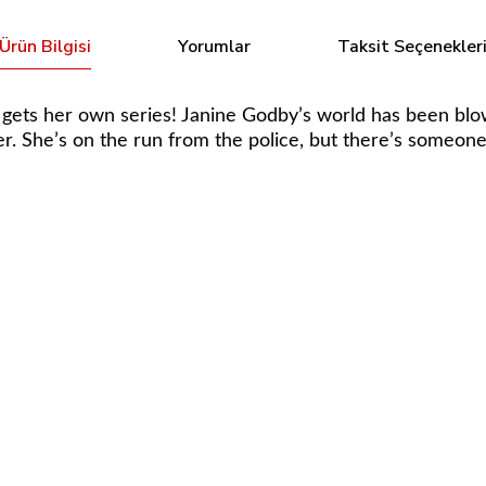
Ürün Bilgisi
Yorumlar
Taksit Seçenekler
 gets her own series!
Janine Godby’s world has been blown
 She’s on the run from the police, but there’s someone 
Bu ürüne ilk yorumu siz yapın!
Tükendi
 Spider-Verse #1 - 2023
Yorum Yaz
97 TL
Tükendi
IZAR VARIANT 1:25
Poison Ivy #14 Cover D Rose Besch Artist S