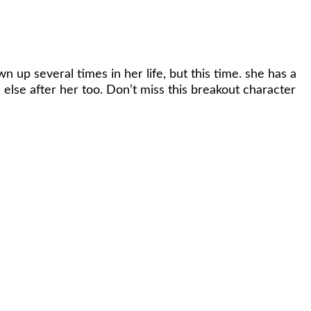
i
 up several times in her life, but this time. she has a
else after her too. Don’t miss this breakout character
potlight Card Stock Variant