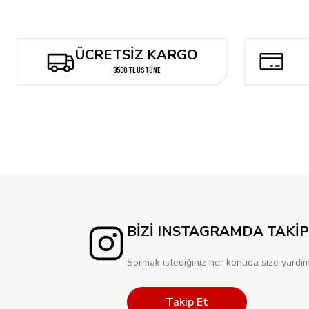
285,97 TL
476,63 TL
Tükendi
THANOS ANNUAL #1 ROSE BESCH VAR
THANOS ANNUAL #
ÜCRETSİZ KARGO
262,14 TL
524,29 TL
3500 TL ÜSTÜNE
Tükendi
WOMEN OF MARVEL: SHE-DEVILS #1 ROSE BESCH VARIANT
262,14 TL
BİZİ INSTAGRAMDA TAKİP
Sormak istediğiniz her konuda size yardım
Takip Et