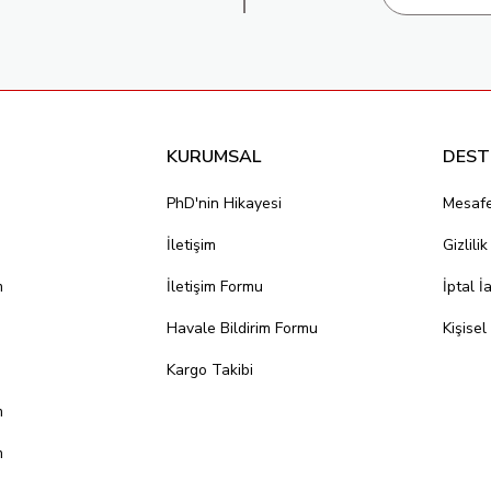
KURUMSAL
DEST
PhD'nin Hikayesi
Mesafe
İletişim
Gizlili
m
İletişim Formu
İptal İ
Havale Bildirim Formu
Kişisel
Kargo Takibi
m
m