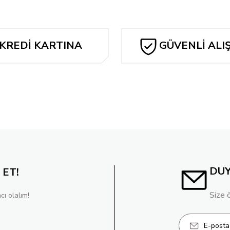
285,98 TL
Tükendi
Tükendi
1 CHAD HARDIN FOIL VAR
AMAZING SPIDER-MAN #3 ROSE B
KREDİ KARTINA
GÜVENLİ ALI
262,14 TL
TAKSİT
Tükendi
FANTASTIC FOUR #2 ROSE BESCH VIRGIN VARIANT [DOOM] 1:50
3.098,06 TL
DU
 ET!
Size 
cı olalım!