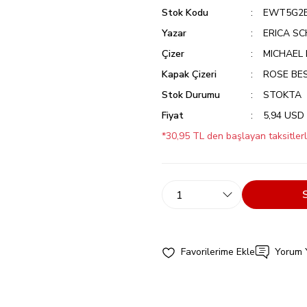
Stok Kodu
EWT5G2
Yazar
ERICA S
Çizer
MICHAEL
Kapak Çizeri
ROSE BE
Stok Durumu
STOKTA
Fiyat
5,94 USD
*30,95 TL den başlayan taksitlerl
Yorum 