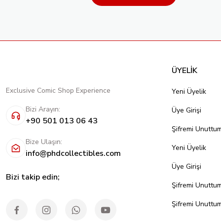
ÜYELİK
Exclusive Comic Shop Experience
Yeni Üyelik
Bizi Arayın:
Üye Girişi
+90 501 013 06 43
Şifremi Unuttu
Bize Ulaşın:
Yeni Üyelik
info@phdcollectibles.com
Üye Girişi
Bizi takip edin;
Şifremi Unuttu
Şifremi Unuttu