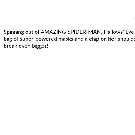
Spinning out of
AMAZING SPIDER-MAN
, Hallows’ Eve
bag of super-powered masks and a chip on her shoulder.
break even bigger!
Tükendi
Edge of Spider-Verse #1 - 2nd Printing Logan Lubera
Edge of
285,97 TL
285,
Hallows' Eve #1 - Rose Besch Variant
IMPERIAL #3 DIAZALP