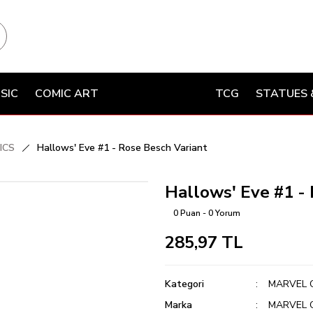
SIC
COMIC ART
TCG
STATUES 
ICS
Hallows' Eve #1 - Rose Besch Variant
Hallows' Eve #1 -
0 Puan - 0 Yorum
285,97 TL
Kategori
MARVEL 
Marka
MARVEL 