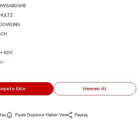
BW5ABDGHE
CHULTZ
 DOWLING
SCH
 + KDV
e!
Sepete Ekle
Hemen Al
Yaz
Fiyatı Düşünce Haber Ver
Paylaş