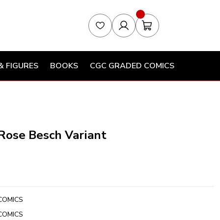
& FIGURES
BOOKS
CGC GRADED COMICS
 Rose Besch Variant
COMICS
COMICS