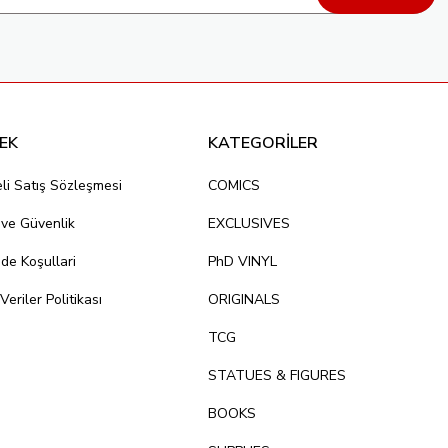
EK
KATEGORİLER
li Satış Sözleşmesi
COMICS
k ve Güvenlik
EXCLUSIVES
ade Koşullari
PhD VINYL
 Veriler Politikası
ORIGINALS
TCG
STATUES & FIGURES
BOOKS