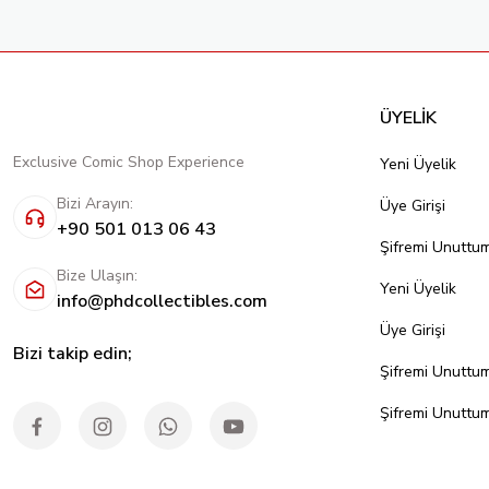
ÜYELİK
Exclusive Comic Shop Experience
Yeni Üyelik
Bizi Arayın:
Üye Girişi
+90 501 013 06 43
Şifremi Unuttu
Bize Ulaşın:
Yeni Üyelik
info@phdcollectibles.com
Üye Girişi
Bizi takip edin;
Şifremi Unuttu
Şifremi Unuttu