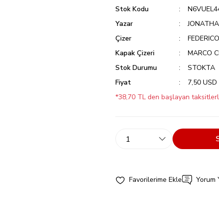
Stok Kodu
N6VUEL4
Yazar
JONATHA
Çizer
FEDERICO
Kapak Çizeri
MARCO C
Stok Durumu
STOKTA
Fiyat
7,50 USD
*38,70 TL den başlayan taksitlerl
Yorum 