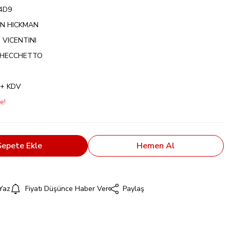
4D9
N HICKMAN
 VICENTINI
HECCHETTO
 + KDV
e!
Sepete Ekle
Hemen Al
Yaz
Fiyatı Düşünce Haber Ver
Paylaş