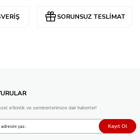
JUST SPECTACULAR COLLECTION VARIANT
ŞVERİŞ
SORUNSUZ TESLİMAT
Tükendi
NT
IMPERIAL WAR: PLANET SHE-HULK #1
309,92 TL
YURULAR
özel etkinlik ve seminerlerimize dair haberler!
Kayıt Ol