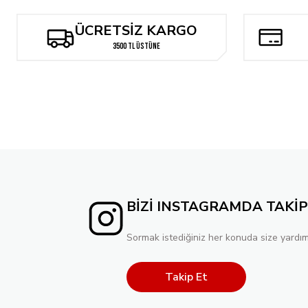
IMPERIAL WAR: EXILES #1 ALEX ROSS TIMELESS VIRGIN VARIANT
ÜCRETSİZ KARGO
309,92 TL
3500 TL ÜSTÜNE
Tükendi
IMPERIAL #2 MARCO CHECCHETTO COVER
IMPERIAL #2 S
309,92 TL
309,92 TL
BİZİ INSTAGRAMDA TAKİP
Sormak istediğiniz her konuda size yardım
Takip Et