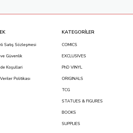
EK
KATEGORİLER
li Satış Sözleşmesi
COMICS
k ve Güvenlik
EXCLUSIVES
ade Koşullari
PhD VINYL
 Veriler Politikası
ORIGINALS
TCG
STATUES & FIGURES
BOOKS
SUPPLIES