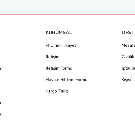
KURUMSAL
DEST
PhD'nin Hikayesi
Mesafe
İletişim
Gizlili
m
İletişim Formu
İptal İ
Havale Bildirim Formu
Kişisel
Kargo Takibi
m
m