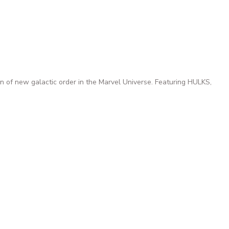
i
on of new galactic order in the Marvel Universe. Featuring HULKS,
N VARIANT