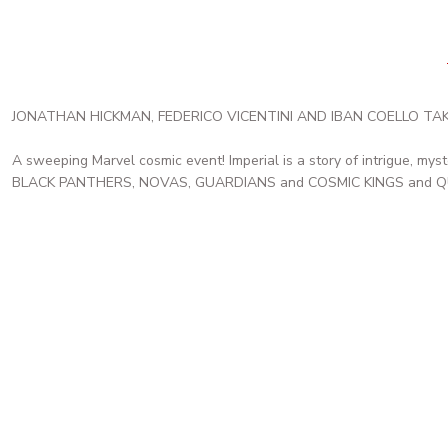
JONATHAN HICKMAN, FEDERICO VICENTINI AND IBAN COELLO TA
A sweeping Marvel cosmic event! Imperial is a story of intrigue, my
BLACK PANTHERS, NOVAS, GUARDIANS and COSMIC KINGS and QUEEN
IMPERIAL #1 MARCO CHECCHETTO 2ND PRINTING VARIANT
405,28 TL