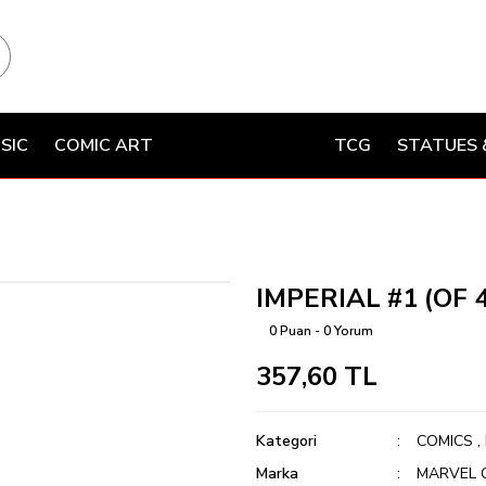
SIC
COMIC ART
TCG
STATUES 
IMPERIAL #1 (OF 4
0 Puan - 0 Yorum
357,60 TL
Kategori
COMICS
,
Marka
MARVEL 