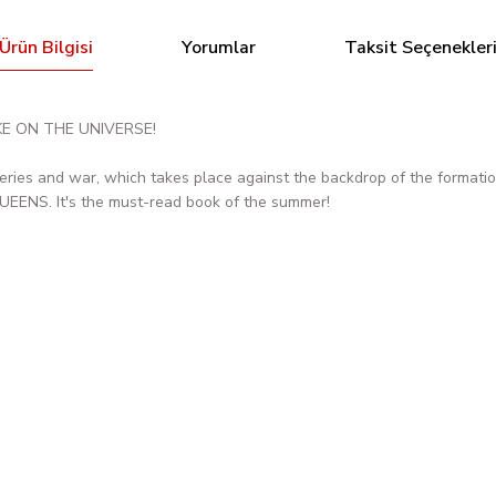
Ürün Bilgisi
Yorumlar
Taksit Seçenekler
KE ON THE UNIVERSE!
steries and war, which takes place against the backdrop of the formati
S. It's the must-read book of the summer!
Bu ürüne ilk yorumu siz yapın!
IMPERIAL #3 J. SCOTT CAMPBELL JUST SPECTACULAR COLLECTIO
Yorum Yaz
309,92 TL