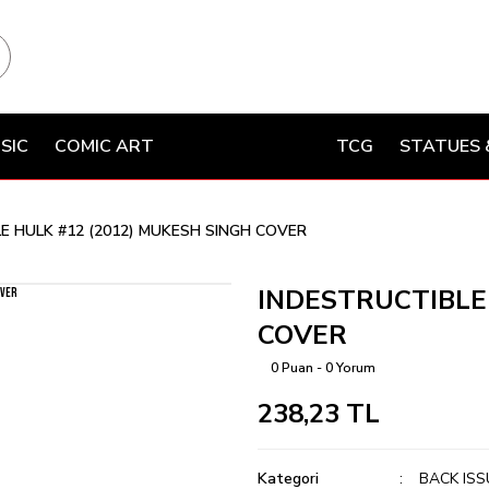
SIC
COMIC ART
TCG
STATUES 
E HULK #12 (2012) MUKESH SINGH COVER
INDESTRUCTIBLE 
COVER
0 Puan - 0 Yorum
238,23 TL
Kategori
BACK ISS