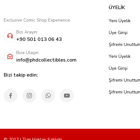
ÜYELİK
Exclusive Comic Shop Experience
Yeni Üyelik
Bizi Arayın:
Üye Girişi
+90 501 013 06 43
Şifremi Unuttu
Bize Ulaşın:
Yeni Üyelik
info@phdcollectibles.com
Üye Girişi
Bizi takip edin;
Şifremi Unuttu
Şifremi Unuttu
© 2017 | Tüm Hakları Saklıdır.