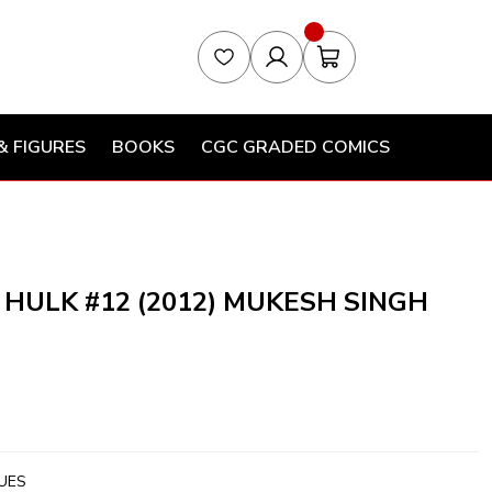
& FIGURES
BOOKS
CGC GRADED COMICS
HULK #12 (2012) MUKESH SINGH
UES