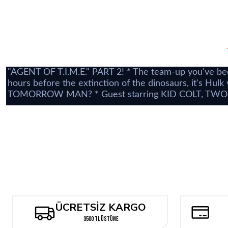
"AGENT OF T.I.M.E." PART 2! * The team-up you've be
hours before the extinction of the dinosaurs, it's Hu
TOMORROW MAN? * Guest starring KID COLT, TWO
ÜCRETSİZ KARGO
3500 TL ÜSTÜNE