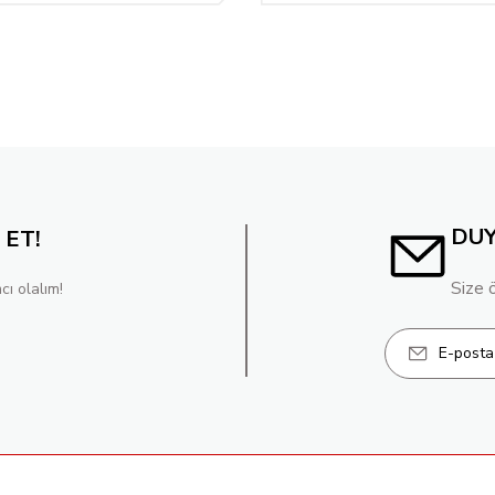
DU
 ET!
Size 
cı olalım!