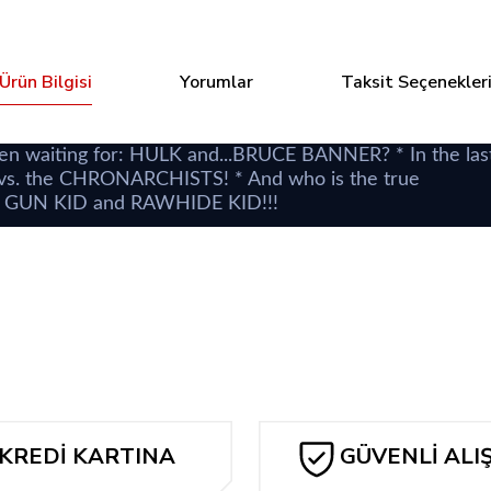
Ürün Bilgisi
Yorumlar
Taksit Seçenekler
en waiting for: HULK and...BRUCE BANNER? * In the las
lk vs. the CHRONARCHISTS! * And who is the true
 GUN KID and RAWHIDE KID!!!
Bu ürüne ilk yorumu siz yapın!
Yorum Yaz
KREDİ KARTINA
GÜVENLİ ALI
TAKSİT