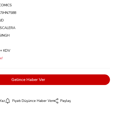
COMICS
7JHN7588
ID
SCALERA
SINGH
 + KDV
e!
Gelince Haber Ver
Yaz
Fiyatı Düşünce Haber Ver
Paylaş