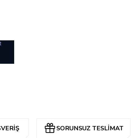
i
t
ŞVERİŞ
SORUNSUZ TESLİMAT