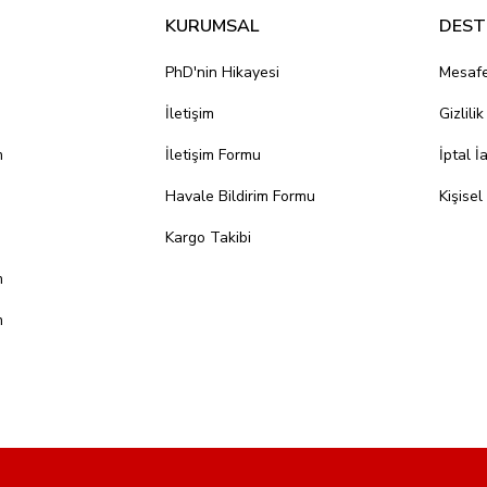
KURUMSAL
DEST
PhD'nin Hikayesi
Mesafe
İletişim
Gizlili
m
İletişim Formu
İptal İ
Havale Bildirim Formu
Kişisel
Kargo Takibi
m
m