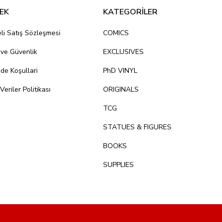
EK
KATEGORİLER
li Satış Sözleşmesi
COMICS
k ve Güvenlik
EXCLUSIVES
ade Koşullari
PhD VINYL
 Veriler Politikası
ORIGINALS
TCG
STATUES & FIGURES
BOOKS
SUPPLIES