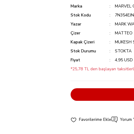
Marka
MARVEL 
Stok Kodu
7N354EJN
Yazar
MARK WA
Çizer
MATTEO 
Kapak Çizeri
MUKESH 
Stok Durumu
STOKTA
Fiyat
4,95 USD
*25,78 TL den başlayan taksitlerl
Yorum 