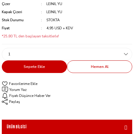
Çizer
LEINIL YU
Kapak Çizeri
LEINIL YU
Stok Durumu
STOKTA
Fiyat
4,95 USD + KDV
*25,80 TL den başlayan taksitlerle!
Sepete Ekle
Hemen Al
Yorum Yaz
Fiyatı Düşünce Haber Ver
Paylaş
Ürün Bilgisi