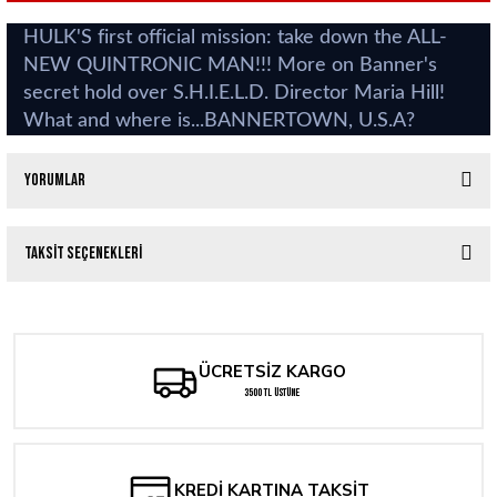
HULK'S first official mission: take down the ALL-
NEW QUINTRONIC MAN!!! More on Banner's
secret hold over S.H.I.E.L.D. Director Maria Hill!
What and where is...BANNERTOWN, U.S.A?
Yorumlar
Taksit Seçenekleri
Bu ürüne ilk yorumu siz yapın!
Yorum Yaz
ÜCRETSİZ KARGO
3500 TL ÜSTÜNE
KREDİ KARTINA TAKSİT