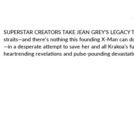
SUPERSTAR CREATORS TAKE JEAN GREY’S LEGACY TO 
straits—and there’s nothing this founding X-Man can do
—in a desperate attempt to save her and all Krakoa’s f
heartrending revelations and pulse-pounding devastati
INVINCIBLE IRON MAN #25 (2010) SALVADOR LARROCA COVER
238,40 TL
John Constantine, Hellblazer: Dead in America #2 - Aaron Campbell
INVINCIBLE IRON MAN #502 (2011) SALVADOR LARROCA COVER