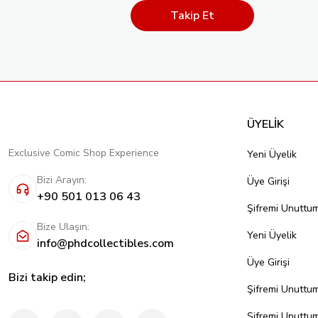
Takip Et
ÜYELİK
Exclusive Comic Shop Experience
Yeni Üyelik
Bizi Arayın:
Üye Girişi
+90 501 013 06 43
Şifremi Unuttu
Bize Ulaşın:
Yeni Üyelik
info@phdcollectibles.com
Üye Girişi
Bizi takip edin;
Şifremi Unuttu
Şifremi Unuttu