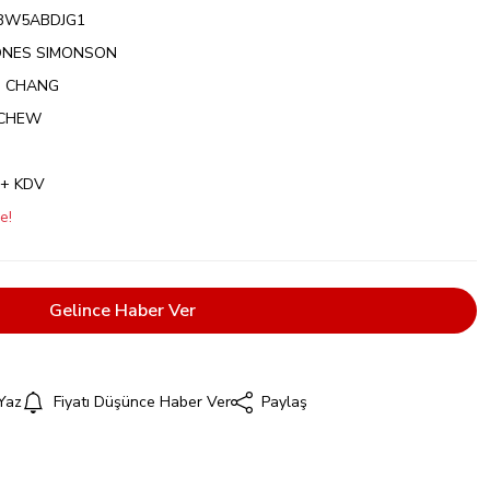
BW5ABDJG1
JONES SIMONSON
 CHANG
 CHEW
 + KDV
e!
Gelince Haber Ver
Yaz
Fiyatı Düşünce Haber Ver
Paylaş