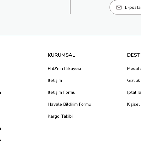
KURUMSAL
DEST
PhD'nin Hikayesi
Mesafe
İletişim
Gizlili
m
İletişim Formu
İptal İ
Havale Bildirim Formu
Kişisel
Kargo Takibi
m
m