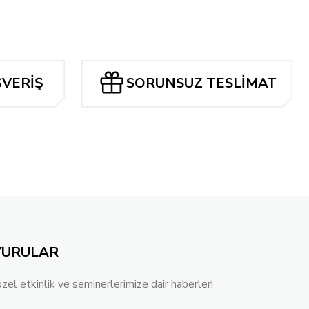
L
TL
Tükendi
ie Zullo Trick or Treat Card Stock Variant
ŞVERİŞ
SORUNSUZ TESLİMAT
ice League Card Stock Variant
 - Cover B Jock Variant
YURULAR
özel etkinlik ve seminerlerimize dair haberler!