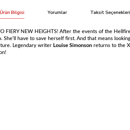
Ürün Bilgisi
Yorumlar
Taksit Seçenekler
FIERY NEW HEIGHTS! After the events of the
Hellfir
. She’ll have to save herself first. And that means look
uture. Legendary writer
Louise Simonson
returns to the X
on!
Bu ürüne ilk yorumu siz yapın!
INVINCIBLE IRON MAN #501 (2011) SALVADOR LARROCA COVER
Yorum Yaz
238,40 TL
Tükendi
 Cover
Jean Grey #1 - Derrick Chew Variant
Edge of Spid
IRON MAN #19 (2006) GERALD PAREL COVER
INVINCIBL