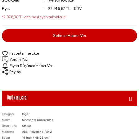
Stok Kodu
WK9DHUG61R
Fiyat
22.916,67 TL + KDV
*2.976,38 TL den başlayan taksitlerle!
Gelince Haber Ver
Yorum Yaz
Fiyatı Düşünce Haber Ver
Paylaş
Ürün Bilgisi
Kategori
Diğer
Marka
Sideshow Collectibles
Ürün Türü
Statue
Malzeme
ABS, Polystone, Vinyl
Boyut
19 Inch ( 48.26 cm )