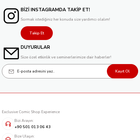
BİZİ INSTAGRAMDA TAKİP ET!
Sormak istediğiniz her konuda size yardımcı olalım!
Takip Et
DUYURULAR
Size özel etkinlik ve seminerlerimize dair haberler!
Kayıt Ol
Exclusive Comic Shop Experience
Bizi Arayın:
+90 501 013 06 43
Bize Ulaşın: