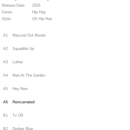
Release Date:
2025
Genre:
Hip Hop
Style:
US Hip Hop
A1
Wacced Out Murals
A2
Squabble Up
A3
Luther
A4
Man At The Garden
A5
Hey Now
A6
Reincarnated
B1
Tv Off
B2
Dodger Blue