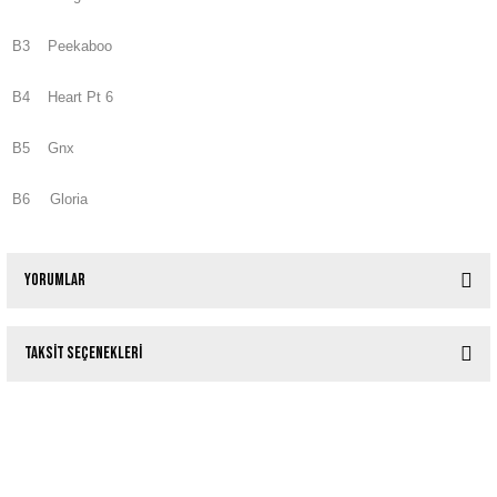
B3
Peekaboo
B4
Heart Pt 6
B5
Gnx
B6
Gloria
Yorumlar
Taksit Seçenekleri
Bu ürüne ilk yorumu siz yapın!
Tükendi
Dangerdoom (Danger Mouse & MF DOOM) The Mouse & The Mask
Yorum Yaz
Tükendi
Kendrick Lamar - GNX
1.400,00 TL