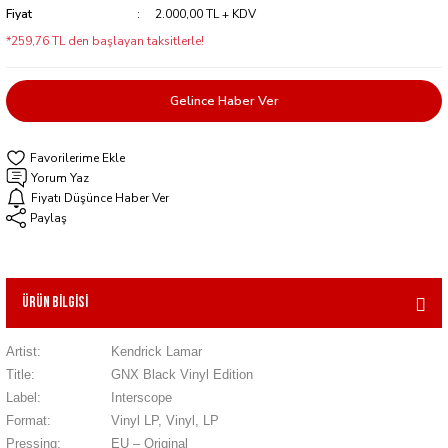
Fiyat
2.000,00 TL + KDV
*259,76 TL den başlayan taksitlerle!
Gelince Haber Ver
Yorum Yaz
Fiyatı Düşünce Haber Ver
Paylaş
Ürün Bilgisi
Artist:
Kendrick Lamar
Title:
GNX Black Vinyl Edition
Label:
Interscope
Format:
Vinyl LP, Vinyl, LP
Pressing:
EU – Original