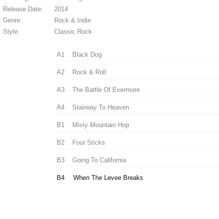
Release Date:
2014
Genre:
Rock & Indie
Style:
Classic Rock
A1
Black Dog
A2
Rock & Roll
A3
The Battle Of Evermore
A4
Stairway To Heaven
B1
Misty Mountain Hop
B2
Four Sticks
B3
Going To California
B4
When The Levee Breaks