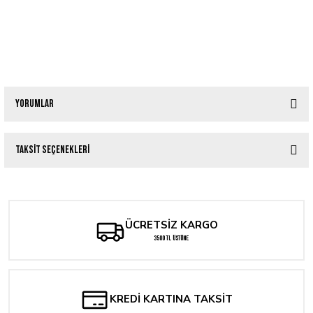
Yorumlar
Taksit Seçenekleri
Bu ürüne ilk yorumu siz yapın!
Yorum Yaz
ÜCRETSİZ KARGO
3500 TL ÜSTÜNE
KREDİ KARTINA TAKSİT