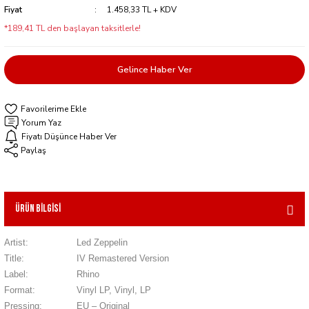
Fiyat
1.458,33 TL + KDV
*189,41 TL den başlayan taksitlerle!
Gelince Haber Ver
Yorum Yaz
Fiyatı Düşünce Haber Ver
Paylaş
Ürün Bilgisi
Artist:
Led Zeppelin
Title:
IV Remastered Version
Label:
Rhino
Format:
Vinyl LP, Vinyl, LP
Pressing:
EU – Original