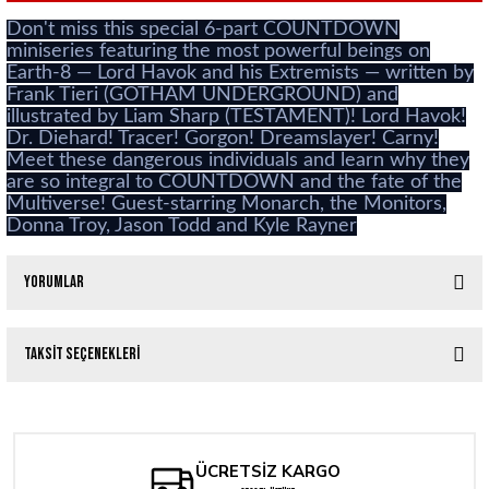
Don't miss this special 6-part COUNTDOWN
miniseries featuring the most powerful beings on
Earth-8 — Lord Havok and his Extremists — written by
Frank Tieri (GOTHAM UNDERGROUND) and
illustrated by Liam Sharp (TESTAMENT)! Lord Havok!
Dr. Diehard! Tracer! Gorgon! Dreamslayer! Carny!
Meet these dangerous individuals and learn why they
are so integral to COUNTDOWN and the fate of the
Multiverse! Guest-starring Monarch, the Monitors,
Donna Troy, Jason Todd and Kyle Rayner
Yorumlar
Taksit Seçenekleri
Bu ürüne ilk yorumu siz yapın!
Yorum Yaz
ÜCRETSİZ KARGO