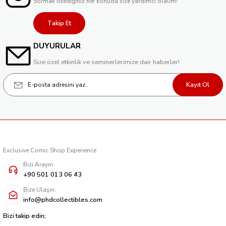
Sormak istediğiniz her konuda size yardımcı olalım!
Takip Et
DUYURULAR
Size özel etkinlik ve seminerlerimize dair haberler!
Kayıt Ol
Exclusive Comic Shop Experience
Bizi Arayın:
+90 501 013 06 43
Bize Ulaşın:
info@phdcollectibles.com
Bizi takip edin;